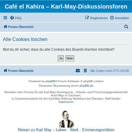
Café el Kahira – Karl-May-Diskussionsforen
FAQ
Registrieren
Anmelden
S
Foren-Übersicht
u
Alle Cookies löschen
c
h
Bist du dir sicher, dass du alle Cookies des Boards löschen möchtest?
e
Foren-Übersicht
Alle Zeiten sind
UTC+02:00
Powered by
phpBB
® Forum Software © phpBB Limited
Deutsche Übersetzung durch
phpBB.de
Betreiber des Forums für die Karl-May-Vereinigung – Arbeits- und Forschungsgemeinschaft
›Karl May‹ in Sachsen,
in Zusammenarbeit mit der Karl-May-Stiftung Radebeul bei Dresden: Ralf Harder
Impressum
Reisen zu Karl May – Leben · Werk · Erinnerungsstätten