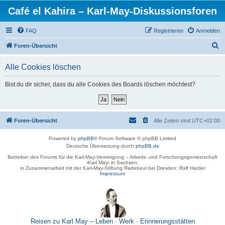
Café el Kahira – Karl-May-Diskussionsforen
FAQ
Registrieren
Anmelden
S
Foren-Übersicht
u
Alle Cookies löschen
c
h
Bist du dir sicher, dass du alle Cookies des Boards löschen möchtest?
e
Foren-Übersicht
Alle Zeiten sind
UTC+02:00
Powered by
phpBB
® Forum Software © phpBB Limited
Deutsche Übersetzung durch
phpBB.de
Betreiber des Forums für die Karl-May-Vereinigung – Arbeits- und Forschungsgemeinschaft
›Karl May‹ in Sachsen,
in Zusammenarbeit mit der Karl-May-Stiftung Radebeul bei Dresden: Ralf Harder
Impressum
Reisen zu Karl May – Leben · Werk · Erinnerungsstätten