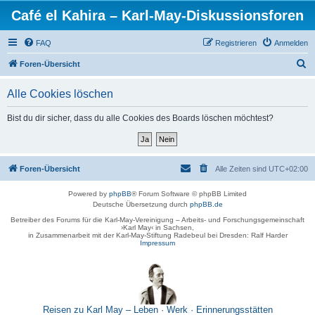
Café el Kahira – Karl-May-Diskussionsforen
FAQ
Registrieren
Anmelden
S
Foren-Übersicht
u
Alle Cookies löschen
c
h
Bist du dir sicher, dass du alle Cookies des Boards löschen möchtest?
e
Foren-Übersicht
Alle Zeiten sind
UTC+02:00
Powered by
phpBB
® Forum Software © phpBB Limited
Deutsche Übersetzung durch
phpBB.de
Betreiber des Forums für die Karl-May-Vereinigung – Arbeits- und Forschungsgemeinschaft
›Karl May‹ in Sachsen,
in Zusammenarbeit mit der Karl-May-Stiftung Radebeul bei Dresden: Ralf Harder
Impressum
Reisen zu Karl May – Leben · Werk · Erinnerungsstätten