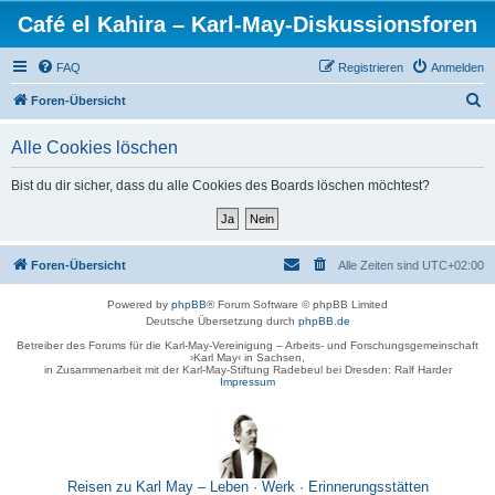
Café el Kahira – Karl-May-Diskussionsforen
FAQ
Registrieren
Anmelden
S
Foren-Übersicht
u
Alle Cookies löschen
c
h
Bist du dir sicher, dass du alle Cookies des Boards löschen möchtest?
e
Foren-Übersicht
Alle Zeiten sind
UTC+02:00
Powered by
phpBB
® Forum Software © phpBB Limited
Deutsche Übersetzung durch
phpBB.de
Betreiber des Forums für die Karl-May-Vereinigung – Arbeits- und Forschungsgemeinschaft
›Karl May‹ in Sachsen,
in Zusammenarbeit mit der Karl-May-Stiftung Radebeul bei Dresden: Ralf Harder
Impressum
Reisen zu Karl May – Leben · Werk · Erinnerungsstätten