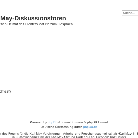
l-May-Diskussionsforen
schen Heimat des Dichters lädt ein zum Gespräch
chtest?
Powered by
phpBB
® Forum Software © phpBB Limited
Deutsche Übersetzung durch
phpBB.de
r des Forums für die Karl-May-Vereinigung – Arbeits- und Forschungsgemeinschaft ›Karl May‹ in
in Zusammenarbeit mit der Karl-May-Stiftung Radebeul bei Dresden: Ralf Harder