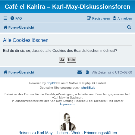
Café el Kahira – Karl-May-Diskussionsforen
FAQ
Registrieren
Anmelden
S
Foren-Übersicht
u
Alle Cookies löschen
c
h
Bist du dir sicher, dass du alle Cookies des Boards löschen möchtest?
e
Foren-Übersicht
Alle Zeiten sind
UTC+02:00
Powered by
phpBB
® Forum Software © phpBB Limited
Deutsche Übersetzung durch
phpBB.de
Betreiber des Forums für die Karl-May-Vereinigung – Arbeits- und Forschungsgemeinschaft
›Karl May‹ in Sachsen,
in Zusammenarbeit mit der Karl-May-Stiftung Radebeul bei Dresden: Ralf Harder
Impressum
Reisen zu Karl May – Leben · Werk · Erinnerungsstätten