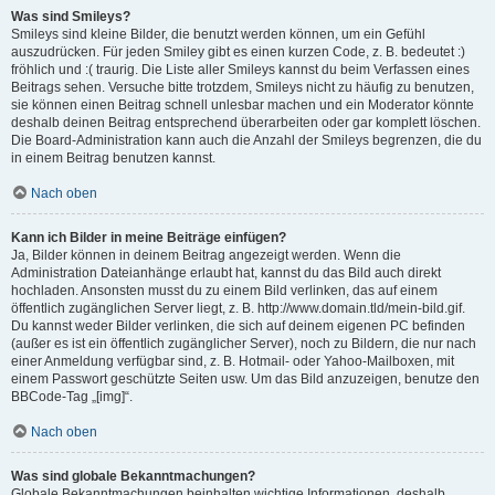
Was sind Smileys?
Smileys sind kleine Bilder, die benutzt werden können, um ein Gefühl
auszudrücken. Für jeden Smiley gibt es einen kurzen Code, z. B. bedeutet :)
fröhlich und :( traurig. Die Liste aller Smileys kannst du beim Verfassen eines
Beitrags sehen. Versuche bitte trotzdem, Smileys nicht zu häufig zu benutzen,
sie können einen Beitrag schnell unlesbar machen und ein Moderator könnte
deshalb deinen Beitrag entsprechend überarbeiten oder gar komplett löschen.
Die Board-Administration kann auch die Anzahl der Smileys begrenzen, die du
in einem Beitrag benutzen kannst.
Nach oben
Kann ich Bilder in meine Beiträge einfügen?
Ja, Bilder können in deinem Beitrag angezeigt werden. Wenn die
Administration Dateianhänge erlaubt hat, kannst du das Bild auch direkt
hochladen. Ansonsten musst du zu einem Bild verlinken, das auf einem
öffentlich zugänglichen Server liegt, z. B. http://www.domain.tld/mein-bild.gif.
Du kannst weder Bilder verlinken, die sich auf deinem eigenen PC befinden
(außer es ist ein öffentlich zugänglicher Server), noch zu Bildern, die nur nach
einer Anmeldung verfügbar sind, z. B. Hotmail- oder Yahoo-Mailboxen, mit
einem Passwort geschützte Seiten usw. Um das Bild anzuzeigen, benutze den
BBCode-Tag „[img]“.
Nach oben
Was sind globale Bekanntmachungen?
Globale Bekanntmachungen beinhalten wichtige Informationen, deshalb