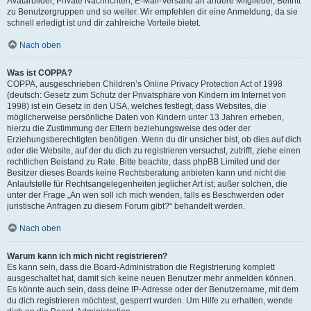
Avatarbilder, Private Nachrichten, E-Mail-Versand an andere Mitglieder, Beitritt
zu Benutzergruppen und so weiter. Wir empfehlen dir eine Anmeldung, da sie
schnell erledigt ist und dir zahlreiche Vorteile bietet.
Nach oben
Was ist COPPA?
COPPA, ausgeschrieben Children’s Online Privacy Protection Act of 1998
(deutsch: Gesetz zum Schutz der Privatsphäre von Kindern im Internet von
1998) ist ein Gesetz in den USA, welches festlegt, dass Websites, die
möglicherweise persönliche Daten von Kindern unter 13 Jahren erheben,
hierzu die Zustimmung der Eltern beziehungsweise des oder der
Erziehungsberechtigten benötigen. Wenn du dir unsicher bist, ob dies auf dich
oder die Website, auf der du dich zu registrieren versuchst, zutrifft, ziehe einen
rechtlichen Beistand zu Rate. Bitte beachte, dass phpBB Limited und der
Besitzer dieses Boards keine Rechtsberatung anbieten kann und nicht die
Anlaufstelle für Rechtsangelegenheiten jeglicher Art ist; außer solchen, die
unter der Frage „An wen soll ich mich wenden, falls es Beschwerden oder
juristische Anfragen zu diesem Forum gibt?“ behandelt werden.
Nach oben
Warum kann ich mich nicht registrieren?
Es kann sein, dass die Board-Administration die Registrierung komplett
ausgeschaltet hat, damit sich keine neuen Benutzer mehr anmelden können.
Es könnte auch sein, dass deine IP-Adresse oder der Benutzername, mit dem
du dich registrieren möchtest, gesperrt wurden. Um Hilfe zu erhalten, wende