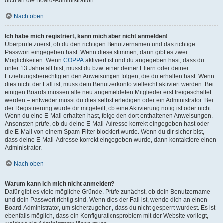
dich an die Board-Administration.
Nach oben
Ich habe mich registriert, kann mich aber nicht anmelden!
Überprüfe zuerst, ob du den richtigen Benutzernamen und das richtige
Passwort eingegeben hast. Wenn diese stimmen, dann gibt es zwei
Möglichkeiten. Wenn
COPPA
aktiviert ist und du angegeben hast, dass du
unter 13 Jahre alt bist, musst du bzw. einer deiner Eltern oder deiner
Erziehungsberechtigten den Anweisungen folgen, die du erhalten hast. Wenn
dies nicht der Fall ist, muss dein Benutzerkonto vielleicht aktiviert werden. Bei
einigen Boards müssen alle neu angemeldeten Mitglieder erst freigeschaltet
werden – entweder musst du dies selbst erledigen oder ein Administrator. Bei
der Registrierung wurde dir mitgeteilt, ob eine Aktivierung nötig ist oder nicht.
Wenn du eine E-Mail erhalten hast, folge den dort enthaltenen Anweisungen.
Ansonsten prüfe, ob du deine E-Mail-Adresse korrekt eingegeben hast oder
die E-Mail von einem Spam-Filter blockiert wurde. Wenn du dir sicher bist,
dass deine E-Mail-Adresse korrekt eingegeben wurde, dann kontaktiere einen
Administrator.
Nach oben
Warum kann ich mich nicht anmelden?
Dafür gibt es viele mögliche Gründe. Prüfe zunächst, ob dein Benutzername
und dein Passwort richtig sind. Wenn dies der Fall ist, wende dich an einen
Board-Administrator, um sicherzugehen, dass du nicht gesperrt wurdest. Es ist
ebenfalls möglich, dass ein Konfigurationsproblem mit der Website vorliegt,