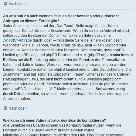
Nach oben
An wen soll ich mich wenden, falls es Beschwerden oder juristische
Anfragen zu diesem Forum gibt?
Jeder Administrator, der auf der „Das Team“-Seite aufgeführt ist, ist ein
geeigneter Kontakt für deine Beschwerde. Wenn du so keine Antwort erhältst,
solltest du den Besitzer der Domain kontaktieren (führe dazu eine
„WHOIS“-Abfrage
durch) oder — falls diese Seite bei einem kostenlosen
Webhoster wie z. B. Yahoo!, free.fr, funpic.de usw. liegt — den Support oder
den Abuse-Kontakt des betreffenden Dienstes. Bitte beachte, dass phpBB
Limited (phpBB.com) und phpBB Deutschland e. V. (phpBB.de)
absolut keinen
Einfluss
auf die Benutzung oder den oder die Benutzer der Forensoftware
haben und dafür in keiner Weise zur Verantwortung herangezogen werden
können. Kontaktiere daher nie phpBB Limited oder phpBB Deutschland e. V. in
Zusammenhang mit jeglichen juristischen Fragen (Unterlassungserklärungen,
Haftungsfragen usw.), die
sich nicht direkt
auf die Websiten phpbb.com,
phpbb.de oder die phpBB-Software selbst beziehen. Falls du phpBB Limited
oder phpBB Deutschland e. V. E-Mails schreibst, die die
Softwarenutzung
durch Dritte
betreffen, so wirst du, wenn überhaupt, höchstens eine knappe
Antwort erhalten.
Nach oben
Wie kann ich einen Administrator des Boards kontaktieren?
Alle Benutzer des Boards können das Kontaktformular nutzen, wenn die
Funktion durch die Board-Administration aktiviert wurde.
Mitglieder des Boards können zusätzlich den Link „Das Team“ verwenden.