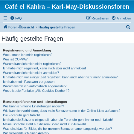
Café el Kahira – Karl-May-Diskussionsforen
FAQ
Registrieren
Anmelden
S
Foren-Übersicht
Häufig gestellte Fragen
u
Häufig gestellte Fragen
c
h
Registrierung und Anmeldung
Wozu muss ich mich registrieren?
e
Was ist COPPA?
Warum kann ich mich nicht registrieren?
Ich habe mich registriert, kann mich aber nicht anmelden!
Warum kann ich mich nicht anmelden?
Ich habe mich vor einiger Zeit registriert, kann mich aber nicht mehr anmelden?!
Ich habe mein Passwort vergessen!
Warum werde ich automatisch abgemeldet?
Wozu ist die Funktion „Alle Cookies löschen“?
Benutzerpräferenzen und -einstellungen
Wie kann ich meine Einstellungen ändern?
Wie kann ich verhindern, dass mein Benutzername in der Online-Liste auftaucht?
Die Forenuhr geht falsch!
Ich habe die Zeitzone eingestellt, aber die Forenuhr geht immer noch falsch!
Meine Sprache steht auf diesem Board nicht zur Auswahl!
Was sind das für Bilder, die bei meinem Benutzernamen angezeigt werden?
Wie verwende ich einen Avatar?