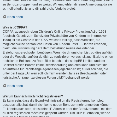
Avatarbilder, Private Nachrichten, E-Mail-Versand an andere Mitglieder, Beitritt
zu Benutzergruppen und so weiter. Wir empfehlen dir eine Anmeldung, da sie
schnell erledigt ist und dir zahlreiche Vorteile bietet.
Nach oben
Was ist COPPA?
COPPA, ausgeschrieben Children’s Online Privacy Protection Act of 1998
(deutsch: Gesetz zum Schutz der Privatsphäre von Kindern im Internet von
1998) ist ein Gesetz in den USA, welches festlegt, dass Websites, die
möglicherweise persönliche Daten von Kindern unter 13 Jahren erheben,
hierzu die Zustimmung der Eltern beziehungsweise des oder der
Erziehungsberechtigten benötigen. Wenn du dir unsicher bist, ob dies auf dich
oder die Website, auf der du dich zu registrieren versuchst, zutrifft, ziehe einen
rechtlichen Beistand zu Rate. Bitte beachte, dass phpBB Limited und der
Besitzer dieses Boards keine Rechtsberatung anbieten kann und nicht die
Anlaufstelle für Rechtsangelegenheiten jeglicher Art ist; außer solchen, die
unter der Frage „An wen soll ich mich wenden, falls es Beschwerden oder
juristische Anfragen zu diesem Forum gibt?“ behandelt werden.
Nach oben
Warum kann ich mich nicht registrieren?
Es kann sein, dass die Board-Administration die Registrierung komplett
ausgeschaltet hat, damit sich keine neuen Benutzer mehr anmelden können.
Es könnte auch sein, dass deine IP-Adresse oder der Benutzername, mit dem
du dich registrieren möchtest, gesperrt wurden. Um Hilfe zu erhalten, wende