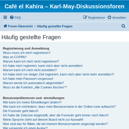
Café el Kahira – Karl-May-Diskussionsforen
FAQ
Registrieren
Anmelden
S
Foren-Übersicht
Häufig gestellte Fragen
u
Häufig gestellte Fragen
c
h
Registrierung und Anmeldung
Wozu muss ich mich registrieren?
e
Was ist COPPA?
Warum kann ich mich nicht registrieren?
Ich habe mich registriert, kann mich aber nicht anmelden!
Warum kann ich mich nicht anmelden?
Ich habe mich vor einiger Zeit registriert, kann mich aber nicht mehr anmelden?!
Ich habe mein Passwort vergessen!
Warum werde ich automatisch abgemeldet?
Wozu ist die Funktion „Alle Cookies löschen“?
Benutzerpräferenzen und -einstellungen
Wie kann ich meine Einstellungen ändern?
Wie kann ich verhindern, dass mein Benutzername in der Online-Liste auftaucht?
Die Forenuhr geht falsch!
Ich habe die Zeitzone eingestellt, aber die Forenuhr geht immer noch falsch!
Meine Sprache steht auf diesem Board nicht zur Auswahl!
Was sind das für Bilder, die bei meinem Benutzernamen angezeigt werden?
Wie verwende ich einen Avatar?