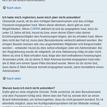
dich an die Board-Administration.
Nach oben
Ich habe mich registriert, kann mich aber nicht anmelden!
Überprüfe zuerst, ob du den richtigen Benutzernamen und das richtige
Passwort eingegeben hast. Wenn diese stimmen, dann gibt es zwei
Möglichkeiten. Wenn
COPPA
aktiviert ist und du angegeben hast, dass du
unter 13 Jahre alt bist, musst du bzw. einer deiner Eltern oder deiner
Erziehungsberechtigten den Anweisungen folgen, die du erhalten hast. Wenn
dies nicht der Fall ist, muss dein Benutzerkonto vielleicht aktiviert werden. Bei
einigen Boards müssen alle neu angemeldeten Mitglieder erst freigeschaltet
werden – entweder musst du dies selbst erledigen oder ein Administrator. Bei
der Registrierung wurde dir mitgeteilt, ob eine Aktivierung nötig ist oder nicht.
Wenn du eine E-Mail erhalten hast, folge den dort enthaltenen Anweisungen.
Ansonsten prüfe, ob du deine E-Mail-Adresse korrekt eingegeben hast oder
die E-Mail von einem Spam-Filter blockiert wurde. Wenn du dir sicher bist,
dass deine E-Mail-Adresse korrekt eingegeben wurde, dann kontaktiere einen
Administrator.
Nach oben
Warum kann ich mich nicht anmelden?
Dafür gibt es viele mögliche Gründe. Prüfe zunächst, ob dein Benutzername
und dein Passwort richtig sind. Wenn dies der Fall ist, wende dich an einen
Board-Administrator, um sicherzugehen, dass du nicht gesperrt wurdest. Es ist
ebenfalls möglich, dass ein Konfigurationsproblem mit der Website vorliegt,