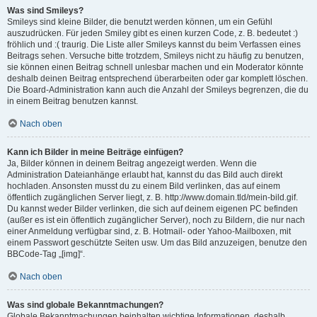
Was sind Smileys?
Smileys sind kleine Bilder, die benutzt werden können, um ein Gefühl
auszudrücken. Für jeden Smiley gibt es einen kurzen Code, z. B. bedeutet :)
fröhlich und :( traurig. Die Liste aller Smileys kannst du beim Verfassen eines
Beitrags sehen. Versuche bitte trotzdem, Smileys nicht zu häufig zu benutzen,
sie können einen Beitrag schnell unlesbar machen und ein Moderator könnte
deshalb deinen Beitrag entsprechend überarbeiten oder gar komplett löschen.
Die Board-Administration kann auch die Anzahl der Smileys begrenzen, die du
in einem Beitrag benutzen kannst.
Nach oben
Kann ich Bilder in meine Beiträge einfügen?
Ja, Bilder können in deinem Beitrag angezeigt werden. Wenn die
Administration Dateianhänge erlaubt hat, kannst du das Bild auch direkt
hochladen. Ansonsten musst du zu einem Bild verlinken, das auf einem
öffentlich zugänglichen Server liegt, z. B. http://www.domain.tld/mein-bild.gif.
Du kannst weder Bilder verlinken, die sich auf deinem eigenen PC befinden
(außer es ist ein öffentlich zugänglicher Server), noch zu Bildern, die nur nach
einer Anmeldung verfügbar sind, z. B. Hotmail- oder Yahoo-Mailboxen, mit
einem Passwort geschützte Seiten usw. Um das Bild anzuzeigen, benutze den
BBCode-Tag „[img]“.
Nach oben
Was sind globale Bekanntmachungen?
Globale Bekanntmachungen beinhalten wichtige Informationen, deshalb