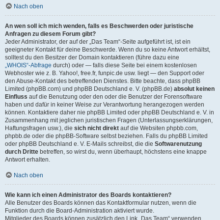
Nach oben
An wen soll ich mich wenden, falls es Beschwerden oder juristische
Anfragen zu diesem Forum gibt?
Jeder Administrator, der auf der „Das Team“-Seite aufgeführt ist, ist ein
geeigneter Kontakt für deine Beschwerde. Wenn du so keine Antwort erhältst,
solltest du den Besitzer der Domain kontaktieren (führe dazu eine
„WHOIS“-Abfrage
durch) oder — falls diese Seite bei einem kostenlosen
Webhoster wie z. B. Yahoo!, free.fr, funpic.de usw. liegt — den Support oder
den Abuse-Kontakt des betreffenden Dienstes. Bitte beachte, dass phpBB
Limited (phpBB.com) und phpBB Deutschland e. V. (phpBB.de)
absolut keinen
Einfluss
auf die Benutzung oder den oder die Benutzer der Forensoftware
haben und dafür in keiner Weise zur Verantwortung herangezogen werden
können. Kontaktiere daher nie phpBB Limited oder phpBB Deutschland e. V. in
Zusammenhang mit jeglichen juristischen Fragen (Unterlassungserklärungen,
Haftungsfragen usw.), die
sich nicht direkt
auf die Websiten phpbb.com,
phpbb.de oder die phpBB-Software selbst beziehen. Falls du phpBB Limited
oder phpBB Deutschland e. V. E-Mails schreibst, die die
Softwarenutzung
durch Dritte
betreffen, so wirst du, wenn überhaupt, höchstens eine knappe
Antwort erhalten.
Nach oben
Wie kann ich einen Administrator des Boards kontaktieren?
Alle Benutzer des Boards können das Kontaktformular nutzen, wenn die
Funktion durch die Board-Administration aktiviert wurde.
Mitglieder des Boards können zusätzlich den Link „Das Team“ verwenden.