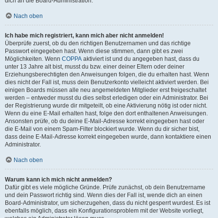
dich an die Board-Administration.
Nach oben
Ich habe mich registriert, kann mich aber nicht anmelden!
Überprüfe zuerst, ob du den richtigen Benutzernamen und das richtige
Passwort eingegeben hast. Wenn diese stimmen, dann gibt es zwei
Möglichkeiten. Wenn
COPPA
aktiviert ist und du angegeben hast, dass du
unter 13 Jahre alt bist, musst du bzw. einer deiner Eltern oder deiner
Erziehungsberechtigten den Anweisungen folgen, die du erhalten hast. Wenn
dies nicht der Fall ist, muss dein Benutzerkonto vielleicht aktiviert werden. Bei
einigen Boards müssen alle neu angemeldeten Mitglieder erst freigeschaltet
werden – entweder musst du dies selbst erledigen oder ein Administrator. Bei
der Registrierung wurde dir mitgeteilt, ob eine Aktivierung nötig ist oder nicht.
Wenn du eine E-Mail erhalten hast, folge den dort enthaltenen Anweisungen.
Ansonsten prüfe, ob du deine E-Mail-Adresse korrekt eingegeben hast oder
die E-Mail von einem Spam-Filter blockiert wurde. Wenn du dir sicher bist,
dass deine E-Mail-Adresse korrekt eingegeben wurde, dann kontaktiere einen
Administrator.
Nach oben
Warum kann ich mich nicht anmelden?
Dafür gibt es viele mögliche Gründe. Prüfe zunächst, ob dein Benutzername
und dein Passwort richtig sind. Wenn dies der Fall ist, wende dich an einen
Board-Administrator, um sicherzugehen, dass du nicht gesperrt wurdest. Es ist
ebenfalls möglich, dass ein Konfigurationsproblem mit der Website vorliegt,