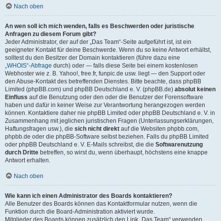
Nach oben
An wen soll ich mich wenden, falls es Beschwerden oder juristische
Anfragen zu diesem Forum gibt?
Jeder Administrator, der auf der „Das Team“-Seite aufgeführt ist, ist ein
geeigneter Kontakt für deine Beschwerde. Wenn du so keine Antwort erhältst,
solltest du den Besitzer der Domain kontaktieren (führe dazu eine
„WHOIS“-Abfrage
durch) oder — falls diese Seite bei einem kostenlosen
Webhoster wie z. B. Yahoo!, free.fr, funpic.de usw. liegt — den Support oder
den Abuse-Kontakt des betreffenden Dienstes. Bitte beachte, dass phpBB
Limited (phpBB.com) und phpBB Deutschland e. V. (phpBB.de)
absolut keinen
Einfluss
auf die Benutzung oder den oder die Benutzer der Forensoftware
haben und dafür in keiner Weise zur Verantwortung herangezogen werden
können. Kontaktiere daher nie phpBB Limited oder phpBB Deutschland e. V. in
Zusammenhang mit jeglichen juristischen Fragen (Unterlassungserklärungen,
Haftungsfragen usw.), die
sich nicht direkt
auf die Websiten phpbb.com,
phpbb.de oder die phpBB-Software selbst beziehen. Falls du phpBB Limited
oder phpBB Deutschland e. V. E-Mails schreibst, die die
Softwarenutzung
durch Dritte
betreffen, so wirst du, wenn überhaupt, höchstens eine knappe
Antwort erhalten.
Nach oben
Wie kann ich einen Administrator des Boards kontaktieren?
Alle Benutzer des Boards können das Kontaktformular nutzen, wenn die
Funktion durch die Board-Administration aktiviert wurde.
Mitglieder des Boards können zusätzlich den Link „Das Team“ verwenden.