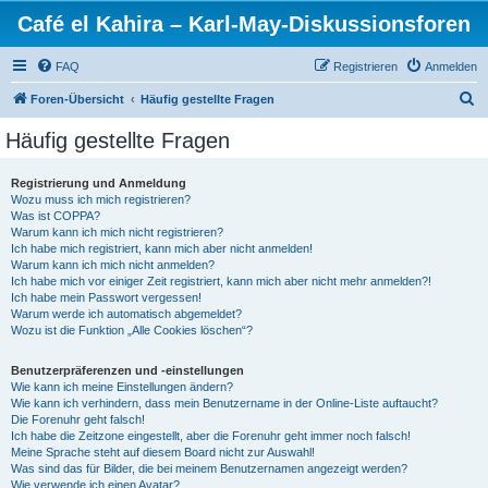
Café el Kahira – Karl-May-Diskussionsforen
FAQ
Registrieren
Anmelden
S
Foren-Übersicht
Häufig gestellte Fragen
u
Häufig gestellte Fragen
c
h
Registrierung und Anmeldung
Wozu muss ich mich registrieren?
e
Was ist COPPA?
Warum kann ich mich nicht registrieren?
Ich habe mich registriert, kann mich aber nicht anmelden!
Warum kann ich mich nicht anmelden?
Ich habe mich vor einiger Zeit registriert, kann mich aber nicht mehr anmelden?!
Ich habe mein Passwort vergessen!
Warum werde ich automatisch abgemeldet?
Wozu ist die Funktion „Alle Cookies löschen“?
Benutzerpräferenzen und -einstellungen
Wie kann ich meine Einstellungen ändern?
Wie kann ich verhindern, dass mein Benutzername in der Online-Liste auftaucht?
Die Forenuhr geht falsch!
Ich habe die Zeitzone eingestellt, aber die Forenuhr geht immer noch falsch!
Meine Sprache steht auf diesem Board nicht zur Auswahl!
Was sind das für Bilder, die bei meinem Benutzernamen angezeigt werden?
Wie verwende ich einen Avatar?