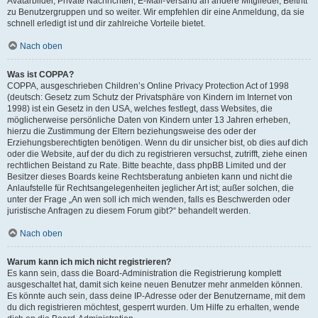
Avatarbilder, Private Nachrichten, E-Mail-Versand an andere Mitglieder, Beitritt
zu Benutzergruppen und so weiter. Wir empfehlen dir eine Anmeldung, da sie
schnell erledigt ist und dir zahlreiche Vorteile bietet.
Nach oben
Was ist COPPA?
COPPA, ausgeschrieben Children’s Online Privacy Protection Act of 1998
(deutsch: Gesetz zum Schutz der Privatsphäre von Kindern im Internet von
1998) ist ein Gesetz in den USA, welches festlegt, dass Websites, die
möglicherweise persönliche Daten von Kindern unter 13 Jahren erheben,
hierzu die Zustimmung der Eltern beziehungsweise des oder der
Erziehungsberechtigten benötigen. Wenn du dir unsicher bist, ob dies auf dich
oder die Website, auf der du dich zu registrieren versuchst, zutrifft, ziehe einen
rechtlichen Beistand zu Rate. Bitte beachte, dass phpBB Limited und der
Besitzer dieses Boards keine Rechtsberatung anbieten kann und nicht die
Anlaufstelle für Rechtsangelegenheiten jeglicher Art ist; außer solchen, die
unter der Frage „An wen soll ich mich wenden, falls es Beschwerden oder
juristische Anfragen zu diesem Forum gibt?“ behandelt werden.
Nach oben
Warum kann ich mich nicht registrieren?
Es kann sein, dass die Board-Administration die Registrierung komplett
ausgeschaltet hat, damit sich keine neuen Benutzer mehr anmelden können.
Es könnte auch sein, dass deine IP-Adresse oder der Benutzername, mit dem
du dich registrieren möchtest, gesperrt wurden. Um Hilfe zu erhalten, wende