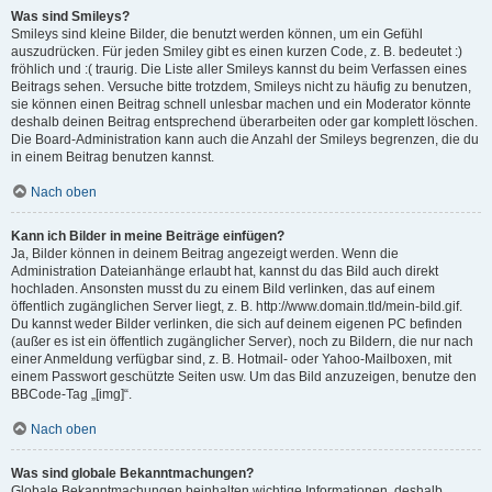
Was sind Smileys?
Smileys sind kleine Bilder, die benutzt werden können, um ein Gefühl
auszudrücken. Für jeden Smiley gibt es einen kurzen Code, z. B. bedeutet :)
fröhlich und :( traurig. Die Liste aller Smileys kannst du beim Verfassen eines
Beitrags sehen. Versuche bitte trotzdem, Smileys nicht zu häufig zu benutzen,
sie können einen Beitrag schnell unlesbar machen und ein Moderator könnte
deshalb deinen Beitrag entsprechend überarbeiten oder gar komplett löschen.
Die Board-Administration kann auch die Anzahl der Smileys begrenzen, die du
in einem Beitrag benutzen kannst.
Nach oben
Kann ich Bilder in meine Beiträge einfügen?
Ja, Bilder können in deinem Beitrag angezeigt werden. Wenn die
Administration Dateianhänge erlaubt hat, kannst du das Bild auch direkt
hochladen. Ansonsten musst du zu einem Bild verlinken, das auf einem
öffentlich zugänglichen Server liegt, z. B. http://www.domain.tld/mein-bild.gif.
Du kannst weder Bilder verlinken, die sich auf deinem eigenen PC befinden
(außer es ist ein öffentlich zugänglicher Server), noch zu Bildern, die nur nach
einer Anmeldung verfügbar sind, z. B. Hotmail- oder Yahoo-Mailboxen, mit
einem Passwort geschützte Seiten usw. Um das Bild anzuzeigen, benutze den
BBCode-Tag „[img]“.
Nach oben
Was sind globale Bekanntmachungen?
Globale Bekanntmachungen beinhalten wichtige Informationen, deshalb