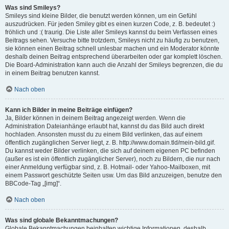
Was sind Smileys?
Smileys sind kleine Bilder, die benutzt werden können, um ein Gefühl
auszudrücken. Für jeden Smiley gibt es einen kurzen Code, z. B. bedeutet :)
fröhlich und :( traurig. Die Liste aller Smileys kannst du beim Verfassen eines
Beitrags sehen. Versuche bitte trotzdem, Smileys nicht zu häufig zu benutzen,
sie können einen Beitrag schnell unlesbar machen und ein Moderator könnte
deshalb deinen Beitrag entsprechend überarbeiten oder gar komplett löschen.
Die Board-Administration kann auch die Anzahl der Smileys begrenzen, die du
in einem Beitrag benutzen kannst.
Nach oben
Kann ich Bilder in meine Beiträge einfügen?
Ja, Bilder können in deinem Beitrag angezeigt werden. Wenn die
Administration Dateianhänge erlaubt hat, kannst du das Bild auch direkt
hochladen. Ansonsten musst du zu einem Bild verlinken, das auf einem
öffentlich zugänglichen Server liegt, z. B. http://www.domain.tld/mein-bild.gif.
Du kannst weder Bilder verlinken, die sich auf deinem eigenen PC befinden
(außer es ist ein öffentlich zugänglicher Server), noch zu Bildern, die nur nach
einer Anmeldung verfügbar sind, z. B. Hotmail- oder Yahoo-Mailboxen, mit
einem Passwort geschützte Seiten usw. Um das Bild anzuzeigen, benutze den
BBCode-Tag „[img]“.
Nach oben
Was sind globale Bekanntmachungen?
Globale Bekanntmachungen beinhalten wichtige Informationen, deshalb