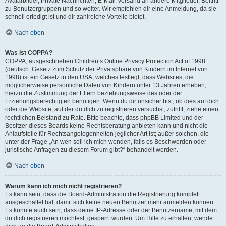
Avatarbilder, Private Nachrichten, E-Mail-Versand an andere Mitglieder, Beitritt
zu Benutzergruppen und so weiter. Wir empfehlen dir eine Anmeldung, da sie
schnell erledigt ist und dir zahlreiche Vorteile bietet.
Nach oben
Was ist COPPA?
COPPA, ausgeschrieben Children’s Online Privacy Protection Act of 1998
(deutsch: Gesetz zum Schutz der Privatsphäre von Kindern im Internet von
1998) ist ein Gesetz in den USA, welches festlegt, dass Websites, die
möglicherweise persönliche Daten von Kindern unter 13 Jahren erheben,
hierzu die Zustimmung der Eltern beziehungsweise des oder der
Erziehungsberechtigten benötigen. Wenn du dir unsicher bist, ob dies auf dich
oder die Website, auf der du dich zu registrieren versuchst, zutrifft, ziehe einen
rechtlichen Beistand zu Rate. Bitte beachte, dass phpBB Limited und der
Besitzer dieses Boards keine Rechtsberatung anbieten kann und nicht die
Anlaufstelle für Rechtsangelegenheiten jeglicher Art ist; außer solchen, die
unter der Frage „An wen soll ich mich wenden, falls es Beschwerden oder
juristische Anfragen zu diesem Forum gibt?“ behandelt werden.
Nach oben
Warum kann ich mich nicht registrieren?
Es kann sein, dass die Board-Administration die Registrierung komplett
ausgeschaltet hat, damit sich keine neuen Benutzer mehr anmelden können.
Es könnte auch sein, dass deine IP-Adresse oder der Benutzername, mit dem
du dich registrieren möchtest, gesperrt wurden. Um Hilfe zu erhalten, wende