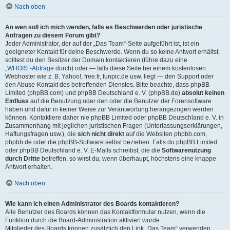
Nach oben
An wen soll ich mich wenden, falls es Beschwerden oder juristische
Anfragen zu diesem Forum gibt?
Jeder Administrator, der auf der „Das Team“-Seite aufgeführt ist, ist ein
geeigneter Kontakt für deine Beschwerde. Wenn du so keine Antwort erhältst,
solltest du den Besitzer der Domain kontaktieren (führe dazu eine
„WHOIS“-Abfrage
durch) oder — falls diese Seite bei einem kostenlosen
Webhoster wie z. B. Yahoo!, free.fr, funpic.de usw. liegt — den Support oder
den Abuse-Kontakt des betreffenden Dienstes. Bitte beachte, dass phpBB
Limited (phpBB.com) und phpBB Deutschland e. V. (phpBB.de)
absolut keinen
Einfluss
auf die Benutzung oder den oder die Benutzer der Forensoftware
haben und dafür in keiner Weise zur Verantwortung herangezogen werden
können. Kontaktiere daher nie phpBB Limited oder phpBB Deutschland e. V. in
Zusammenhang mit jeglichen juristischen Fragen (Unterlassungserklärungen,
Haftungsfragen usw.), die
sich nicht direkt
auf die Websiten phpbb.com,
phpbb.de oder die phpBB-Software selbst beziehen. Falls du phpBB Limited
oder phpBB Deutschland e. V. E-Mails schreibst, die die
Softwarenutzung
durch Dritte
betreffen, so wirst du, wenn überhaupt, höchstens eine knappe
Antwort erhalten.
Nach oben
Wie kann ich einen Administrator des Boards kontaktieren?
Alle Benutzer des Boards können das Kontaktformular nutzen, wenn die
Funktion durch die Board-Administration aktiviert wurde.
Mitglieder des Boards können zusätzlich den Link „Das Team“ verwenden.