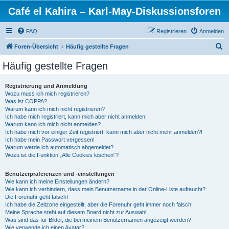
Café el Kahira – Karl-May-Diskussionsforen
FAQ
Registrieren
Anmelden
S
Foren-Übersicht
Häufig gestellte Fragen
u
Häufig gestellte Fragen
c
h
Registrierung und Anmeldung
Wozu muss ich mich registrieren?
e
Was ist COPPA?
Warum kann ich mich nicht registrieren?
Ich habe mich registriert, kann mich aber nicht anmelden!
Warum kann ich mich nicht anmelden?
Ich habe mich vor einiger Zeit registriert, kann mich aber nicht mehr anmelden?!
Ich habe mein Passwort vergessen!
Warum werde ich automatisch abgemeldet?
Wozu ist die Funktion „Alle Cookies löschen“?
Benutzerpräferenzen und -einstellungen
Wie kann ich meine Einstellungen ändern?
Wie kann ich verhindern, dass mein Benutzername in der Online-Liste auftaucht?
Die Forenuhr geht falsch!
Ich habe die Zeitzone eingestellt, aber die Forenuhr geht immer noch falsch!
Meine Sprache steht auf diesem Board nicht zur Auswahl!
Was sind das für Bilder, die bei meinem Benutzernamen angezeigt werden?
Wie verwende ich einen Avatar?