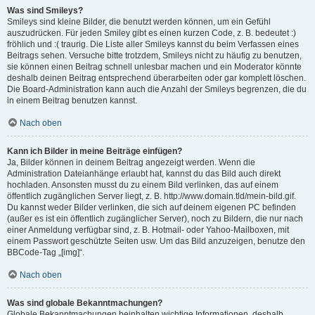
Was sind Smileys?
Smileys sind kleine Bilder, die benutzt werden können, um ein Gefühl
auszudrücken. Für jeden Smiley gibt es einen kurzen Code, z. B. bedeutet :)
fröhlich und :( traurig. Die Liste aller Smileys kannst du beim Verfassen eines
Beitrags sehen. Versuche bitte trotzdem, Smileys nicht zu häufig zu benutzen,
sie können einen Beitrag schnell unlesbar machen und ein Moderator könnte
deshalb deinen Beitrag entsprechend überarbeiten oder gar komplett löschen.
Die Board-Administration kann auch die Anzahl der Smileys begrenzen, die du
in einem Beitrag benutzen kannst.
Nach oben
Kann ich Bilder in meine Beiträge einfügen?
Ja, Bilder können in deinem Beitrag angezeigt werden. Wenn die
Administration Dateianhänge erlaubt hat, kannst du das Bild auch direkt
hochladen. Ansonsten musst du zu einem Bild verlinken, das auf einem
öffentlich zugänglichen Server liegt, z. B. http://www.domain.tld/mein-bild.gif.
Du kannst weder Bilder verlinken, die sich auf deinem eigenen PC befinden
(außer es ist ein öffentlich zugänglicher Server), noch zu Bildern, die nur nach
einer Anmeldung verfügbar sind, z. B. Hotmail- oder Yahoo-Mailboxen, mit
einem Passwort geschützte Seiten usw. Um das Bild anzuzeigen, benutze den
BBCode-Tag „[img]“.
Nach oben
Was sind globale Bekanntmachungen?
Globale Bekanntmachungen beinhalten wichtige Informationen, deshalb