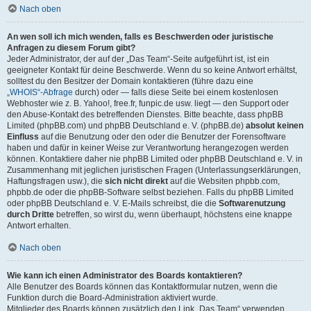
Nach oben
An wen soll ich mich wenden, falls es Beschwerden oder juristische
Anfragen zu diesem Forum gibt?
Jeder Administrator, der auf der „Das Team“-Seite aufgeführt ist, ist ein
geeigneter Kontakt für deine Beschwerde. Wenn du so keine Antwort erhältst,
solltest du den Besitzer der Domain kontaktieren (führe dazu eine
„WHOIS“-Abfrage
durch) oder — falls diese Seite bei einem kostenlosen
Webhoster wie z. B. Yahoo!, free.fr, funpic.de usw. liegt — den Support oder
den Abuse-Kontakt des betreffenden Dienstes. Bitte beachte, dass phpBB
Limited (phpBB.com) und phpBB Deutschland e. V. (phpBB.de)
absolut keinen
Einfluss
auf die Benutzung oder den oder die Benutzer der Forensoftware
haben und dafür in keiner Weise zur Verantwortung herangezogen werden
können. Kontaktiere daher nie phpBB Limited oder phpBB Deutschland e. V. in
Zusammenhang mit jeglichen juristischen Fragen (Unterlassungserklärungen,
Haftungsfragen usw.), die
sich nicht direkt
auf die Websiten phpbb.com,
phpbb.de oder die phpBB-Software selbst beziehen. Falls du phpBB Limited
oder phpBB Deutschland e. V. E-Mails schreibst, die die
Softwarenutzung
durch Dritte
betreffen, so wirst du, wenn überhaupt, höchstens eine knappe
Antwort erhalten.
Nach oben
Wie kann ich einen Administrator des Boards kontaktieren?
Alle Benutzer des Boards können das Kontaktformular nutzen, wenn die
Funktion durch die Board-Administration aktiviert wurde.
Mitglieder des Boards können zusätzlich den Link „Das Team“ verwenden.