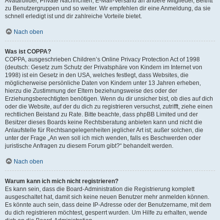
Avatarbilder, Private Nachrichten, E-Mail-Versand an andere Mitglieder, Beitritt
zu Benutzergruppen und so weiter. Wir empfehlen dir eine Anmeldung, da sie
schnell erledigt ist und dir zahlreiche Vorteile bietet.
Nach oben
Was ist COPPA?
COPPA, ausgeschrieben Children’s Online Privacy Protection Act of 1998
(deutsch: Gesetz zum Schutz der Privatsphäre von Kindern im Internet von
1998) ist ein Gesetz in den USA, welches festlegt, dass Websites, die
möglicherweise persönliche Daten von Kindern unter 13 Jahren erheben,
hierzu die Zustimmung der Eltern beziehungsweise des oder der
Erziehungsberechtigten benötigen. Wenn du dir unsicher bist, ob dies auf dich
oder die Website, auf der du dich zu registrieren versuchst, zutrifft, ziehe einen
rechtlichen Beistand zu Rate. Bitte beachte, dass phpBB Limited und der
Besitzer dieses Boards keine Rechtsberatung anbieten kann und nicht die
Anlaufstelle für Rechtsangelegenheiten jeglicher Art ist; außer solchen, die
unter der Frage „An wen soll ich mich wenden, falls es Beschwerden oder
juristische Anfragen zu diesem Forum gibt?“ behandelt werden.
Nach oben
Warum kann ich mich nicht registrieren?
Es kann sein, dass die Board-Administration die Registrierung komplett
ausgeschaltet hat, damit sich keine neuen Benutzer mehr anmelden können.
Es könnte auch sein, dass deine IP-Adresse oder der Benutzername, mit dem
du dich registrieren möchtest, gesperrt wurden. Um Hilfe zu erhalten, wende