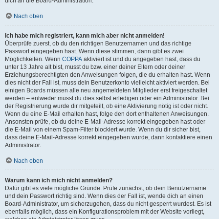
dich an die Board-Administration.
Nach oben
Ich habe mich registriert, kann mich aber nicht anmelden!
Überprüfe zuerst, ob du den richtigen Benutzernamen und das richtige
Passwort eingegeben hast. Wenn diese stimmen, dann gibt es zwei
Möglichkeiten. Wenn
COPPA
aktiviert ist und du angegeben hast, dass du
unter 13 Jahre alt bist, musst du bzw. einer deiner Eltern oder deiner
Erziehungsberechtigten den Anweisungen folgen, die du erhalten hast. Wenn
dies nicht der Fall ist, muss dein Benutzerkonto vielleicht aktiviert werden. Bei
einigen Boards müssen alle neu angemeldeten Mitglieder erst freigeschaltet
werden – entweder musst du dies selbst erledigen oder ein Administrator. Bei
der Registrierung wurde dir mitgeteilt, ob eine Aktivierung nötig ist oder nicht.
Wenn du eine E-Mail erhalten hast, folge den dort enthaltenen Anweisungen.
Ansonsten prüfe, ob du deine E-Mail-Adresse korrekt eingegeben hast oder
die E-Mail von einem Spam-Filter blockiert wurde. Wenn du dir sicher bist,
dass deine E-Mail-Adresse korrekt eingegeben wurde, dann kontaktiere einen
Administrator.
Nach oben
Warum kann ich mich nicht anmelden?
Dafür gibt es viele mögliche Gründe. Prüfe zunächst, ob dein Benutzername
und dein Passwort richtig sind. Wenn dies der Fall ist, wende dich an einen
Board-Administrator, um sicherzugehen, dass du nicht gesperrt wurdest. Es ist
ebenfalls möglich, dass ein Konfigurationsproblem mit der Website vorliegt,