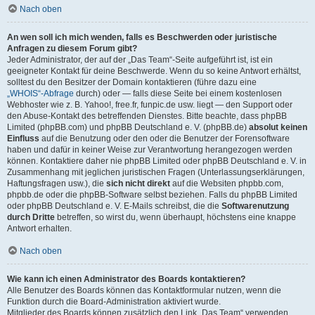
Nach oben
An wen soll ich mich wenden, falls es Beschwerden oder juristische
Anfragen zu diesem Forum gibt?
Jeder Administrator, der auf der „Das Team“-Seite aufgeführt ist, ist ein
geeigneter Kontakt für deine Beschwerde. Wenn du so keine Antwort erhältst,
solltest du den Besitzer der Domain kontaktieren (führe dazu eine
„WHOIS“-Abfrage
durch) oder — falls diese Seite bei einem kostenlosen
Webhoster wie z. B. Yahoo!, free.fr, funpic.de usw. liegt — den Support oder
den Abuse-Kontakt des betreffenden Dienstes. Bitte beachte, dass phpBB
Limited (phpBB.com) und phpBB Deutschland e. V. (phpBB.de)
absolut keinen
Einfluss
auf die Benutzung oder den oder die Benutzer der Forensoftware
haben und dafür in keiner Weise zur Verantwortung herangezogen werden
können. Kontaktiere daher nie phpBB Limited oder phpBB Deutschland e. V. in
Zusammenhang mit jeglichen juristischen Fragen (Unterlassungserklärungen,
Haftungsfragen usw.), die
sich nicht direkt
auf die Websiten phpbb.com,
phpbb.de oder die phpBB-Software selbst beziehen. Falls du phpBB Limited
oder phpBB Deutschland e. V. E-Mails schreibst, die die
Softwarenutzung
durch Dritte
betreffen, so wirst du, wenn überhaupt, höchstens eine knappe
Antwort erhalten.
Nach oben
Wie kann ich einen Administrator des Boards kontaktieren?
Alle Benutzer des Boards können das Kontaktformular nutzen, wenn die
Funktion durch die Board-Administration aktiviert wurde.
Mitglieder des Boards können zusätzlich den Link „Das Team“ verwenden.