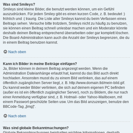
Was sind Smileys?
Smileys sind kleine Bilder, die benutzt werden können, um ein Gefühl
auszudrücken. Für jeden Smiley gibt es einen kurzen Code, z. B. bedeutet :)
fröhlich und :( traurig. Die Liste aller Smileys kannst du beim Verfassen eines
Beitrags sehen. Versuche bitte trotzdem, Smileys nicht zu häufig zu benutzen,
sie können einen Beitrag schnell unlesbar machen und ein Moderator könnte
deshalb deinen Beitrag entsprechend überarbeiten oder gar komplett löschen.
Die Board-Administration kann auch die Anzahl der Smileys begrenzen, die du
in einem Beitrag benutzen kannst.
Nach oben
Kann ich Bilder in meine Beiträge einfügen?
Ja, Bilder können in deinem Beitrag angezeigt werden. Wenn die
Administration Dateianhänge erlaubt hat, kannst du das Bild auch direkt
hochladen. Ansonsten musst du zu einem Bild verlinken, das auf einem
öffentlich zugänglichen Server liegt, z. B. http://www.domain.tld/mein-bild.gif.
Du kannst weder Bilder verlinken, die sich auf deinem eigenen PC befinden
(außer es ist ein öffentlich zugänglicher Server), noch zu Bildern, die nur nach
einer Anmeldung verfügbar sind, z. B. Hotmail- oder Yahoo-Mailboxen, mit
einem Passwort geschützte Seiten usw. Um das Bild anzuzeigen, benutze den
BBCode-Tag „[img]“.
Nach oben
Was sind globale Bekanntmachungen?
Globale Bekanntmachungen beinhalten wichtige Informationen, deshalb