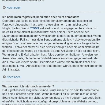
dich an die Board-Administration.
Nach oben
Ich habe mich registriert, kann mich aber nicht anmelden!
Überprüfe zuerst, ob du den richtigen Benutzernamen und das richtige
Passwort eingegeben hast. Wenn diese stimmen, dann gibt es zwei
Möglichkeiten. Wenn
COPPA
aktiviert ist und du angegeben hast, dass du
unter 13 Jahre alt bist, musst du bzw. einer deiner Eltern oder deiner
Erziehungsberechtigten den Anweisungen folgen, die du erhalten hast. Wenn
dies nicht der Fall ist, muss dein Benutzerkonto vielleicht aktiviert werden. Bei
einigen Boards müssen alle neu angemeldeten Mitglieder erst freigeschaltet
werden – entweder musst du dies selbst erledigen oder ein Administrator. Bei
der Registrierung wurde dir mitgeteilt, ob eine Aktivierung nötig ist oder nicht.
Wenn du eine E-Mail erhalten hast, folge den dort enthaltenen Anweisungen.
Ansonsten prüfe, ob du deine E-Mail-Adresse korrekt eingegeben hast oder
die E-Mail von einem Spam-Filter blockiert wurde. Wenn du dir sicher bist,
dass deine E-Mail-Adresse korrekt eingegeben wurde, dann kontaktiere einen
Administrator.
Nach oben
Warum kann ich mich nicht anmelden?
Dafür gibt es viele mögliche Gründe. Prüfe zunächst, ob dein Benutzername
und dein Passwort richtig sind. Wenn dies der Fall ist, wende dich an einen
Board-Administrator, um sicherzugehen, dass du nicht gesperrt wurdest. Es ist
ebenfalls möglich, dass ein Konfigurationsproblem mit der Website vorliegt,