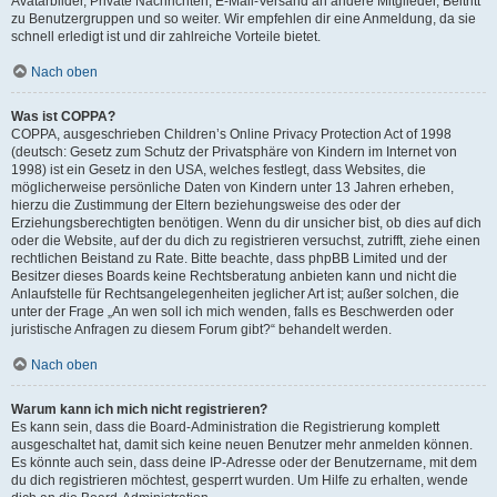
Avatarbilder, Private Nachrichten, E-Mail-Versand an andere Mitglieder, Beitritt
zu Benutzergruppen und so weiter. Wir empfehlen dir eine Anmeldung, da sie
schnell erledigt ist und dir zahlreiche Vorteile bietet.
Nach oben
Was ist COPPA?
COPPA, ausgeschrieben Children’s Online Privacy Protection Act of 1998
(deutsch: Gesetz zum Schutz der Privatsphäre von Kindern im Internet von
1998) ist ein Gesetz in den USA, welches festlegt, dass Websites, die
möglicherweise persönliche Daten von Kindern unter 13 Jahren erheben,
hierzu die Zustimmung der Eltern beziehungsweise des oder der
Erziehungsberechtigten benötigen. Wenn du dir unsicher bist, ob dies auf dich
oder die Website, auf der du dich zu registrieren versuchst, zutrifft, ziehe einen
rechtlichen Beistand zu Rate. Bitte beachte, dass phpBB Limited und der
Besitzer dieses Boards keine Rechtsberatung anbieten kann und nicht die
Anlaufstelle für Rechtsangelegenheiten jeglicher Art ist; außer solchen, die
unter der Frage „An wen soll ich mich wenden, falls es Beschwerden oder
juristische Anfragen zu diesem Forum gibt?“ behandelt werden.
Nach oben
Warum kann ich mich nicht registrieren?
Es kann sein, dass die Board-Administration die Registrierung komplett
ausgeschaltet hat, damit sich keine neuen Benutzer mehr anmelden können.
Es könnte auch sein, dass deine IP-Adresse oder der Benutzername, mit dem
du dich registrieren möchtest, gesperrt wurden. Um Hilfe zu erhalten, wende