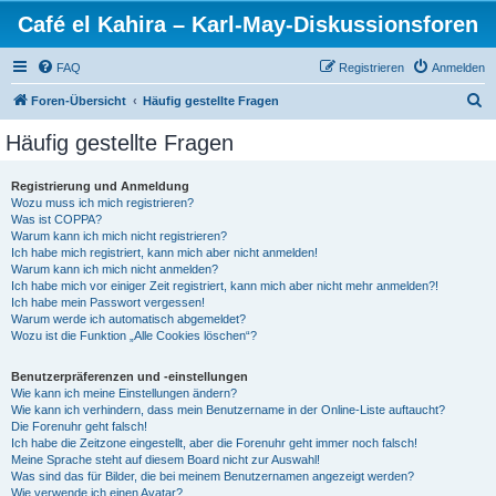
Café el Kahira – Karl-May-Diskussionsforen
FAQ
Registrieren
Anmelden
S
Foren-Übersicht
Häufig gestellte Fragen
u
Häufig gestellte Fragen
c
h
Registrierung und Anmeldung
Wozu muss ich mich registrieren?
e
Was ist COPPA?
Warum kann ich mich nicht registrieren?
Ich habe mich registriert, kann mich aber nicht anmelden!
Warum kann ich mich nicht anmelden?
Ich habe mich vor einiger Zeit registriert, kann mich aber nicht mehr anmelden?!
Ich habe mein Passwort vergessen!
Warum werde ich automatisch abgemeldet?
Wozu ist die Funktion „Alle Cookies löschen“?
Benutzerpräferenzen und -einstellungen
Wie kann ich meine Einstellungen ändern?
Wie kann ich verhindern, dass mein Benutzername in der Online-Liste auftaucht?
Die Forenuhr geht falsch!
Ich habe die Zeitzone eingestellt, aber die Forenuhr geht immer noch falsch!
Meine Sprache steht auf diesem Board nicht zur Auswahl!
Was sind das für Bilder, die bei meinem Benutzernamen angezeigt werden?
Wie verwende ich einen Avatar?