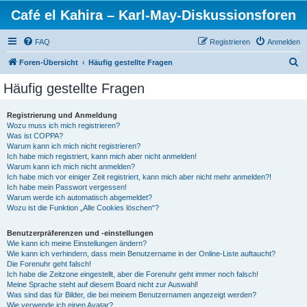
Café el Kahira – Karl-May-Diskussionsforen
FAQ
Registrieren
Anmelden
S
Foren-Übersicht
Häufig gestellte Fragen
u
Häufig gestellte Fragen
c
h
Registrierung und Anmeldung
Wozu muss ich mich registrieren?
e
Was ist COPPA?
Warum kann ich mich nicht registrieren?
Ich habe mich registriert, kann mich aber nicht anmelden!
Warum kann ich mich nicht anmelden?
Ich habe mich vor einiger Zeit registriert, kann mich aber nicht mehr anmelden?!
Ich habe mein Passwort vergessen!
Warum werde ich automatisch abgemeldet?
Wozu ist die Funktion „Alle Cookies löschen“?
Benutzerpräferenzen und -einstellungen
Wie kann ich meine Einstellungen ändern?
Wie kann ich verhindern, dass mein Benutzername in der Online-Liste auftaucht?
Die Forenuhr geht falsch!
Ich habe die Zeitzone eingestellt, aber die Forenuhr geht immer noch falsch!
Meine Sprache steht auf diesem Board nicht zur Auswahl!
Was sind das für Bilder, die bei meinem Benutzernamen angezeigt werden?
Wie verwende ich einen Avatar?