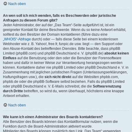
Nach oben
An wen soll ich mich wenden, falls es Beschwerden oder juristische
Anfragen zu diesem Forum gibt?
Jeder Administrator, der auf der „Das Team“-Seite aufgeführt ist, ist ein
geeigneter Kontakt für deine Beschwerde. Wenn du so keine Antwort erhältst,
solltest du den Besitzer der Domain kontaktieren (führe dazu eine
„WHOIS“-Abfrage
durch) oder — falls diese Seite bei einem kostenlosen
Webhoster wie z. B. Yahoo!, free.fr, funpic.de usw. liegt — den Support oder
den Abuse-Kontakt des betreffenden Dienstes. Bitte beachte, dass phpBB
Limited (phpBB.com) und phpBB Deutschland e. V. (phpBB.de)
absolut keinen
Einfluss
auf die Benutzung oder den oder die Benutzer der Forensoftware
haben und dafür in keiner Weise zur Verantwortung herangezogen werden
können. Kontaktiere daher nie phpBB Limited oder phpBB Deutschland e. V. in
Zusammenhang mit jeglichen juristischen Fragen (Unterlassungserklärungen,
Haftungsfragen usw.), die
sich nicht direkt
auf die Websiten phpbb.com,
phpbb.de oder die phpBB-Software selbst beziehen. Falls du phpBB Limited
oder phpBB Deutschland e. V. E-Mails schreibst, die die
Softwarenutzung
durch Dritte
betreffen, so wirst du, wenn überhaupt, höchstens eine knappe
Antwort erhalten.
Nach oben
Wie kann ich einen Administrator des Boards kontaktieren?
Alle Benutzer des Boards können das Kontaktformular nutzen, wenn die
Funktion durch die Board-Administration aktiviert wurde.
Mitglieder des Boards können zusätzlich den Link „Das Team“ verwenden.