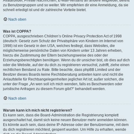
Avatarbilder, Private Nachrichten, E-Mail-Versand an andere Mitglieder, Beitritt
zu Benutzergruppen und so weiter. Wir empfehlen dir eine Anmeldung, da sie
schnell erledigt ist und dir zahlreiche Vorteile bietet.
Nach oben
Was ist COPPA?
COPPA, ausgeschrieben Children’s Online Privacy Protection Act of 1998
(deutsch: Gesetz zum Schutz der Privatsphäre von Kindern im Internet von
1998) ist ein Gesetz in den USA, welches festlegt, dass Websites, die
möglicherweise persönliche Daten von Kindern unter 13 Jahren erheben,
hierzu die Zustimmung der Eltern beziehungsweise des oder der
Erziehungsberechtigten benötigen. Wenn du dir unsicher bist, ob dies auf dich
oder die Website, auf der du dich zu registrieren versuchst, zutrifft, ziehe einen
rechtlichen Beistand zu Rate. Bitte beachte, dass phpBB Limited und der
Besitzer dieses Boards keine Rechtsberatung anbieten kann und nicht die
Anlaufstelle für Rechtsangelegenheiten jeglicher Art ist; außer solchen, die
unter der Frage „An wen soll ich mich wenden, falls es Beschwerden oder
juristische Anfragen zu diesem Forum gibt?“ behandelt werden.
Nach oben
Warum kann ich mich nicht registrieren?
Es kann sein, dass die Board-Administration die Registrierung komplett
ausgeschaltet hat, damit sich keine neuen Benutzer mehr anmelden können.
Es könnte auch sein, dass deine IP-Adresse oder der Benutzername, mit dem
du dich registrieren möchtest, gesperrt wurden. Um Hilfe zu erhalten, wende