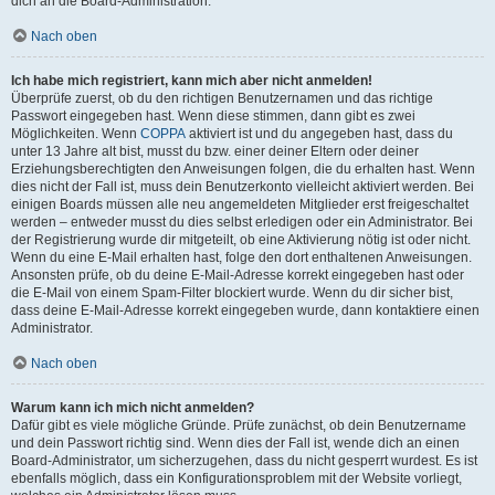
dich an die Board-Administration.
Nach oben
Ich habe mich registriert, kann mich aber nicht anmelden!
Überprüfe zuerst, ob du den richtigen Benutzernamen und das richtige
Passwort eingegeben hast. Wenn diese stimmen, dann gibt es zwei
Möglichkeiten. Wenn
COPPA
aktiviert ist und du angegeben hast, dass du
unter 13 Jahre alt bist, musst du bzw. einer deiner Eltern oder deiner
Erziehungsberechtigten den Anweisungen folgen, die du erhalten hast. Wenn
dies nicht der Fall ist, muss dein Benutzerkonto vielleicht aktiviert werden. Bei
einigen Boards müssen alle neu angemeldeten Mitglieder erst freigeschaltet
werden – entweder musst du dies selbst erledigen oder ein Administrator. Bei
der Registrierung wurde dir mitgeteilt, ob eine Aktivierung nötig ist oder nicht.
Wenn du eine E-Mail erhalten hast, folge den dort enthaltenen Anweisungen.
Ansonsten prüfe, ob du deine E-Mail-Adresse korrekt eingegeben hast oder
die E-Mail von einem Spam-Filter blockiert wurde. Wenn du dir sicher bist,
dass deine E-Mail-Adresse korrekt eingegeben wurde, dann kontaktiere einen
Administrator.
Nach oben
Warum kann ich mich nicht anmelden?
Dafür gibt es viele mögliche Gründe. Prüfe zunächst, ob dein Benutzername
und dein Passwort richtig sind. Wenn dies der Fall ist, wende dich an einen
Board-Administrator, um sicherzugehen, dass du nicht gesperrt wurdest. Es ist
ebenfalls möglich, dass ein Konfigurationsproblem mit der Website vorliegt,