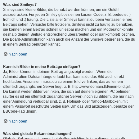
Was sind Smileys?
Smileys sind kleine Bilder, die benutzt werden können, um ein Gefühl
auszudrücken. Für jeden Smiley gibt es einen kurzen Code, z. B. bedeutet :)
fröhlich und :( traurig. Die Liste aller Smileys kannst du beim Verfassen eines
Beitrags sehen. Versuche bitte trotzdem, Smileys nicht zu häufig zu benutzen,
sie können einen Beitrag schnell unlesbar machen und ein Moderator könnte
deshalb deinen Beitrag entsprechend überarbeiten oder gar komplett löschen.
Die Board-Administration kann auch die Anzahl der Smileys begrenzen, die du
in einem Beitrag benutzen kannst.
Nach oben
Kann ich Bilder in meine Beiträge einfügen?
Ja, Bilder können in deinem Beitrag angezeigt werden. Wenn die
Administration Dateianhänge erlaubt hat, kannst du das Bild auch direkt
hochladen. Ansonsten musst du zu einem Bild verlinken, das auf einem
öffentlich zugänglichen Server liegt, z. B. http://www.domain.tld/mein-bild.gif.
Du kannst weder Bilder verlinken, die sich auf deinem eigenen PC befinden
(außer es ist ein öffentlich zugänglicher Server), noch zu Bildern, die nur nach
einer Anmeldung verfügbar sind, z. B. Hotmail- oder Yahoo-Mailboxen, mit
einem Passwort geschützte Seiten usw. Um das Bild anzuzeigen, benutze den
BBCode-Tag „[img]“.
Nach oben
Was sind globale Bekanntmachungen?
Globale Bekanntmachungen beinhalten wichtige Informationen, deshalb