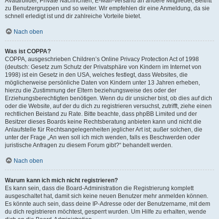
Avatarbilder, Private Nachrichten, E-Mail-Versand an andere Mitglieder, Beitritt
zu Benutzergruppen und so weiter. Wir empfehlen dir eine Anmeldung, da sie
schnell erledigt ist und dir zahlreiche Vorteile bietet.
Nach oben
Was ist COPPA?
COPPA, ausgeschrieben Children’s Online Privacy Protection Act of 1998
(deutsch: Gesetz zum Schutz der Privatsphäre von Kindern im Internet von
1998) ist ein Gesetz in den USA, welches festlegt, dass Websites, die
möglicherweise persönliche Daten von Kindern unter 13 Jahren erheben,
hierzu die Zustimmung der Eltern beziehungsweise des oder der
Erziehungsberechtigten benötigen. Wenn du dir unsicher bist, ob dies auf dich
oder die Website, auf der du dich zu registrieren versuchst, zutrifft, ziehe einen
rechtlichen Beistand zu Rate. Bitte beachte, dass phpBB Limited und der
Besitzer dieses Boards keine Rechtsberatung anbieten kann und nicht die
Anlaufstelle für Rechtsangelegenheiten jeglicher Art ist; außer solchen, die
unter der Frage „An wen soll ich mich wenden, falls es Beschwerden oder
juristische Anfragen zu diesem Forum gibt?“ behandelt werden.
Nach oben
Warum kann ich mich nicht registrieren?
Es kann sein, dass die Board-Administration die Registrierung komplett
ausgeschaltet hat, damit sich keine neuen Benutzer mehr anmelden können.
Es könnte auch sein, dass deine IP-Adresse oder der Benutzername, mit dem
du dich registrieren möchtest, gesperrt wurden. Um Hilfe zu erhalten, wende