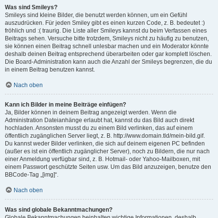
Was sind Smileys?
Smileys sind kleine Bilder, die benutzt werden können, um ein Gefühl
auszudrücken. Für jeden Smiley gibt es einen kurzen Code, z. B. bedeutet :)
fröhlich und :( traurig. Die Liste aller Smileys kannst du beim Verfassen eines
Beitrags sehen. Versuche bitte trotzdem, Smileys nicht zu häufig zu benutzen,
sie können einen Beitrag schnell unlesbar machen und ein Moderator könnte
deshalb deinen Beitrag entsprechend überarbeiten oder gar komplett löschen.
Die Board-Administration kann auch die Anzahl der Smileys begrenzen, die du
in einem Beitrag benutzen kannst.
Nach oben
Kann ich Bilder in meine Beiträge einfügen?
Ja, Bilder können in deinem Beitrag angezeigt werden. Wenn die
Administration Dateianhänge erlaubt hat, kannst du das Bild auch direkt
hochladen. Ansonsten musst du zu einem Bild verlinken, das auf einem
öffentlich zugänglichen Server liegt, z. B. http://www.domain.tld/mein-bild.gif.
Du kannst weder Bilder verlinken, die sich auf deinem eigenen PC befinden
(außer es ist ein öffentlich zugänglicher Server), noch zu Bildern, die nur nach
einer Anmeldung verfügbar sind, z. B. Hotmail- oder Yahoo-Mailboxen, mit
einem Passwort geschützte Seiten usw. Um das Bild anzuzeigen, benutze den
BBCode-Tag „[img]“.
Nach oben
Was sind globale Bekanntmachungen?
Globale Bekanntmachungen beinhalten wichtige Informationen, deshalb