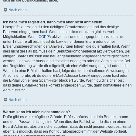
dich an die Board-Administration.
Nach oben
Ich habe mich registriert, kann mich aber nicht anmelden!
Überprüfe zuerst, ob du den richtigen Benutzernamen und das richtige
Passwort eingegeben hast. Wenn diese stimmen, dann gibt es zwei
Möglichkeiten. Wenn
COPPA
aktiviert ist und du angegeben hast, dass du
unter 13 Jahre alt bist, musst du bzw. einer deiner Eltern oder deiner
Erziehungsberechtigten den Anweisungen folgen, die du erhalten hast. Wenn
dies nicht der Fall ist, muss dein Benutzerkonto vielleicht aktiviert werden. Bei
einigen Boards müssen alle neu angemeldeten Mitglieder erst freigeschaltet
werden – entweder musst du dies selbst erledigen oder ein Administrator. Bei
der Registrierung wurde dir mitgeteilt, ob eine Aktivierung nötig ist oder nicht.
Wenn du eine E-Mail erhalten hast, folge den dort enthaltenen Anweisungen.
Ansonsten prüfe, ob du deine E-Mail-Adresse korrekt eingegeben hast oder
die E-Mail von einem Spam-Filter blockiert wurde. Wenn du dir sicher bist,
dass deine E-Mail-Adresse korrekt eingegeben wurde, dann kontaktiere einen
Administrator.
Nach oben
Warum kann ich mich nicht anmelden?
Dafür gibt es viele mögliche Gründe. Prüfe zunächst, ob dein Benutzername
und dein Passwort richtig sind. Wenn dies der Fall ist, wende dich an einen
Board-Administrator, um sicherzugehen, dass du nicht gesperrt wurdest. Es ist
ebenfalls möglich, dass ein Konfigurationsproblem mit der Website vorliegt,