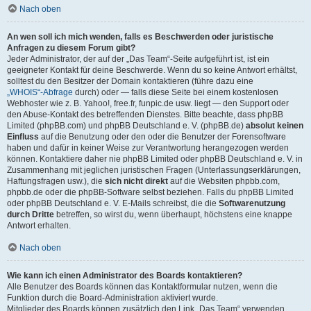
Nach oben
An wen soll ich mich wenden, falls es Beschwerden oder juristische
Anfragen zu diesem Forum gibt?
Jeder Administrator, der auf der „Das Team“-Seite aufgeführt ist, ist ein
geeigneter Kontakt für deine Beschwerde. Wenn du so keine Antwort erhältst,
solltest du den Besitzer der Domain kontaktieren (führe dazu eine
„WHOIS“-Abfrage
durch) oder — falls diese Seite bei einem kostenlosen
Webhoster wie z. B. Yahoo!, free.fr, funpic.de usw. liegt — den Support oder
den Abuse-Kontakt des betreffenden Dienstes. Bitte beachte, dass phpBB
Limited (phpBB.com) und phpBB Deutschland e. V. (phpBB.de)
absolut keinen
Einfluss
auf die Benutzung oder den oder die Benutzer der Forensoftware
haben und dafür in keiner Weise zur Verantwortung herangezogen werden
können. Kontaktiere daher nie phpBB Limited oder phpBB Deutschland e. V. in
Zusammenhang mit jeglichen juristischen Fragen (Unterlassungserklärungen,
Haftungsfragen usw.), die
sich nicht direkt
auf die Websiten phpbb.com,
phpbb.de oder die phpBB-Software selbst beziehen. Falls du phpBB Limited
oder phpBB Deutschland e. V. E-Mails schreibst, die die
Softwarenutzung
durch Dritte
betreffen, so wirst du, wenn überhaupt, höchstens eine knappe
Antwort erhalten.
Nach oben
Wie kann ich einen Administrator des Boards kontaktieren?
Alle Benutzer des Boards können das Kontaktformular nutzen, wenn die
Funktion durch die Board-Administration aktiviert wurde.
Mitglieder des Boards können zusätzlich den Link „Das Team“ verwenden.