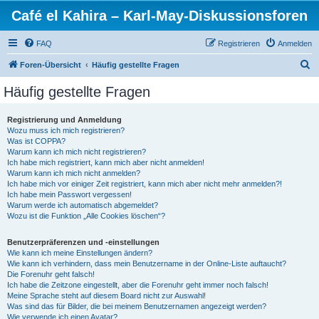
Café el Kahira – Karl-May-Diskussionsforen
FAQ
Registrieren
Anmelden
S
Foren-Übersicht
Häufig gestellte Fragen
u
Häufig gestellte Fragen
c
h
Registrierung und Anmeldung
Wozu muss ich mich registrieren?
e
Was ist COPPA?
Warum kann ich mich nicht registrieren?
Ich habe mich registriert, kann mich aber nicht anmelden!
Warum kann ich mich nicht anmelden?
Ich habe mich vor einiger Zeit registriert, kann mich aber nicht mehr anmelden?!
Ich habe mein Passwort vergessen!
Warum werde ich automatisch abgemeldet?
Wozu ist die Funktion „Alle Cookies löschen“?
Benutzerpräferenzen und -einstellungen
Wie kann ich meine Einstellungen ändern?
Wie kann ich verhindern, dass mein Benutzername in der Online-Liste auftaucht?
Die Forenuhr geht falsch!
Ich habe die Zeitzone eingestellt, aber die Forenuhr geht immer noch falsch!
Meine Sprache steht auf diesem Board nicht zur Auswahl!
Was sind das für Bilder, die bei meinem Benutzernamen angezeigt werden?
Wie verwende ich einen Avatar?