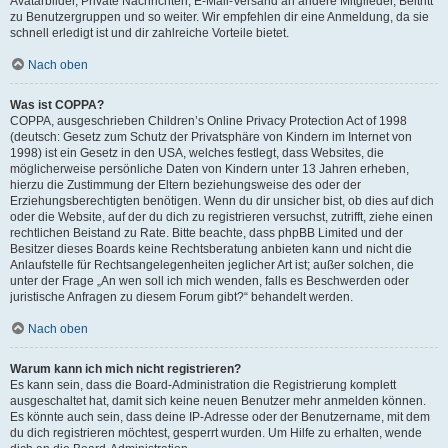
Avatarbilder, Private Nachrichten, E-Mail-Versand an andere Mitglieder, Beitritt
zu Benutzergruppen und so weiter. Wir empfehlen dir eine Anmeldung, da sie
schnell erledigt ist und dir zahlreiche Vorteile bietet.
Nach oben
Was ist COPPA?
COPPA, ausgeschrieben Children’s Online Privacy Protection Act of 1998
(deutsch: Gesetz zum Schutz der Privatsphäre von Kindern im Internet von
1998) ist ein Gesetz in den USA, welches festlegt, dass Websites, die
möglicherweise persönliche Daten von Kindern unter 13 Jahren erheben,
hierzu die Zustimmung der Eltern beziehungsweise des oder der
Erziehungsberechtigten benötigen. Wenn du dir unsicher bist, ob dies auf dich
oder die Website, auf der du dich zu registrieren versuchst, zutrifft, ziehe einen
rechtlichen Beistand zu Rate. Bitte beachte, dass phpBB Limited und der
Besitzer dieses Boards keine Rechtsberatung anbieten kann und nicht die
Anlaufstelle für Rechtsangelegenheiten jeglicher Art ist; außer solchen, die
unter der Frage „An wen soll ich mich wenden, falls es Beschwerden oder
juristische Anfragen zu diesem Forum gibt?“ behandelt werden.
Nach oben
Warum kann ich mich nicht registrieren?
Es kann sein, dass die Board-Administration die Registrierung komplett
ausgeschaltet hat, damit sich keine neuen Benutzer mehr anmelden können.
Es könnte auch sein, dass deine IP-Adresse oder der Benutzername, mit dem
du dich registrieren möchtest, gesperrt wurden. Um Hilfe zu erhalten, wende