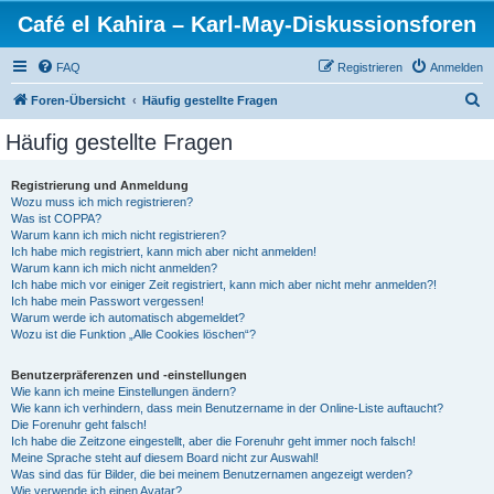
Café el Kahira – Karl-May-Diskussionsforen
FAQ
Registrieren
Anmelden
S
Foren-Übersicht
Häufig gestellte Fragen
u
Häufig gestellte Fragen
c
h
Registrierung und Anmeldung
Wozu muss ich mich registrieren?
e
Was ist COPPA?
Warum kann ich mich nicht registrieren?
Ich habe mich registriert, kann mich aber nicht anmelden!
Warum kann ich mich nicht anmelden?
Ich habe mich vor einiger Zeit registriert, kann mich aber nicht mehr anmelden?!
Ich habe mein Passwort vergessen!
Warum werde ich automatisch abgemeldet?
Wozu ist die Funktion „Alle Cookies löschen“?
Benutzerpräferenzen und -einstellungen
Wie kann ich meine Einstellungen ändern?
Wie kann ich verhindern, dass mein Benutzername in der Online-Liste auftaucht?
Die Forenuhr geht falsch!
Ich habe die Zeitzone eingestellt, aber die Forenuhr geht immer noch falsch!
Meine Sprache steht auf diesem Board nicht zur Auswahl!
Was sind das für Bilder, die bei meinem Benutzernamen angezeigt werden?
Wie verwende ich einen Avatar?