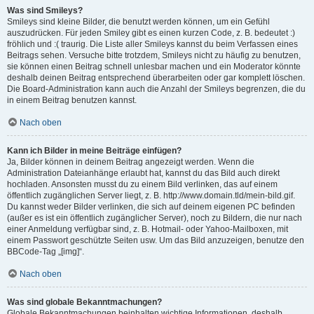
Was sind Smileys?
Smileys sind kleine Bilder, die benutzt werden können, um ein Gefühl
auszudrücken. Für jeden Smiley gibt es einen kurzen Code, z. B. bedeutet :)
fröhlich und :( traurig. Die Liste aller Smileys kannst du beim Verfassen eines
Beitrags sehen. Versuche bitte trotzdem, Smileys nicht zu häufig zu benutzen,
sie können einen Beitrag schnell unlesbar machen und ein Moderator könnte
deshalb deinen Beitrag entsprechend überarbeiten oder gar komplett löschen.
Die Board-Administration kann auch die Anzahl der Smileys begrenzen, die du
in einem Beitrag benutzen kannst.
Nach oben
Kann ich Bilder in meine Beiträge einfügen?
Ja, Bilder können in deinem Beitrag angezeigt werden. Wenn die
Administration Dateianhänge erlaubt hat, kannst du das Bild auch direkt
hochladen. Ansonsten musst du zu einem Bild verlinken, das auf einem
öffentlich zugänglichen Server liegt, z. B. http://www.domain.tld/mein-bild.gif.
Du kannst weder Bilder verlinken, die sich auf deinem eigenen PC befinden
(außer es ist ein öffentlich zugänglicher Server), noch zu Bildern, die nur nach
einer Anmeldung verfügbar sind, z. B. Hotmail- oder Yahoo-Mailboxen, mit
einem Passwort geschützte Seiten usw. Um das Bild anzuzeigen, benutze den
BBCode-Tag „[img]“.
Nach oben
Was sind globale Bekanntmachungen?
Globale Bekanntmachungen beinhalten wichtige Informationen, deshalb