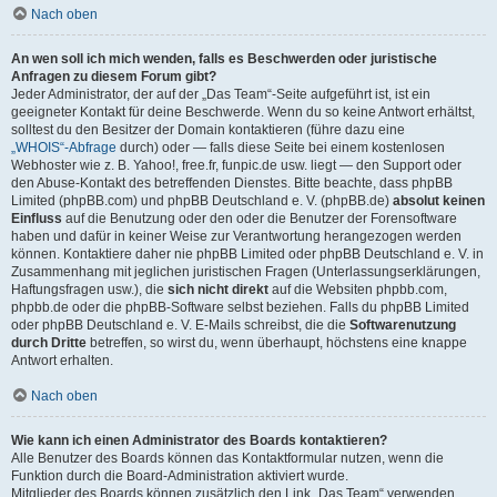
Nach oben
An wen soll ich mich wenden, falls es Beschwerden oder juristische
Anfragen zu diesem Forum gibt?
Jeder Administrator, der auf der „Das Team“-Seite aufgeführt ist, ist ein
geeigneter Kontakt für deine Beschwerde. Wenn du so keine Antwort erhältst,
solltest du den Besitzer der Domain kontaktieren (führe dazu eine
„WHOIS“-Abfrage
durch) oder — falls diese Seite bei einem kostenlosen
Webhoster wie z. B. Yahoo!, free.fr, funpic.de usw. liegt — den Support oder
den Abuse-Kontakt des betreffenden Dienstes. Bitte beachte, dass phpBB
Limited (phpBB.com) und phpBB Deutschland e. V. (phpBB.de)
absolut keinen
Einfluss
auf die Benutzung oder den oder die Benutzer der Forensoftware
haben und dafür in keiner Weise zur Verantwortung herangezogen werden
können. Kontaktiere daher nie phpBB Limited oder phpBB Deutschland e. V. in
Zusammenhang mit jeglichen juristischen Fragen (Unterlassungserklärungen,
Haftungsfragen usw.), die
sich nicht direkt
auf die Websiten phpbb.com,
phpbb.de oder die phpBB-Software selbst beziehen. Falls du phpBB Limited
oder phpBB Deutschland e. V. E-Mails schreibst, die die
Softwarenutzung
durch Dritte
betreffen, so wirst du, wenn überhaupt, höchstens eine knappe
Antwort erhalten.
Nach oben
Wie kann ich einen Administrator des Boards kontaktieren?
Alle Benutzer des Boards können das Kontaktformular nutzen, wenn die
Funktion durch die Board-Administration aktiviert wurde.
Mitglieder des Boards können zusätzlich den Link „Das Team“ verwenden.