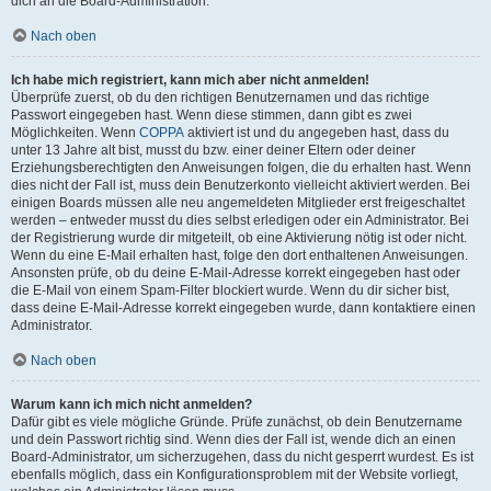
dich an die Board-Administration.
Nach oben
Ich habe mich registriert, kann mich aber nicht anmelden!
Überprüfe zuerst, ob du den richtigen Benutzernamen und das richtige
Passwort eingegeben hast. Wenn diese stimmen, dann gibt es zwei
Möglichkeiten. Wenn
COPPA
aktiviert ist und du angegeben hast, dass du
unter 13 Jahre alt bist, musst du bzw. einer deiner Eltern oder deiner
Erziehungsberechtigten den Anweisungen folgen, die du erhalten hast. Wenn
dies nicht der Fall ist, muss dein Benutzerkonto vielleicht aktiviert werden. Bei
einigen Boards müssen alle neu angemeldeten Mitglieder erst freigeschaltet
werden – entweder musst du dies selbst erledigen oder ein Administrator. Bei
der Registrierung wurde dir mitgeteilt, ob eine Aktivierung nötig ist oder nicht.
Wenn du eine E-Mail erhalten hast, folge den dort enthaltenen Anweisungen.
Ansonsten prüfe, ob du deine E-Mail-Adresse korrekt eingegeben hast oder
die E-Mail von einem Spam-Filter blockiert wurde. Wenn du dir sicher bist,
dass deine E-Mail-Adresse korrekt eingegeben wurde, dann kontaktiere einen
Administrator.
Nach oben
Warum kann ich mich nicht anmelden?
Dafür gibt es viele mögliche Gründe. Prüfe zunächst, ob dein Benutzername
und dein Passwort richtig sind. Wenn dies der Fall ist, wende dich an einen
Board-Administrator, um sicherzugehen, dass du nicht gesperrt wurdest. Es ist
ebenfalls möglich, dass ein Konfigurationsproblem mit der Website vorliegt,