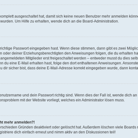
g komplett ausgeschaltet hat, damit sich keine neuen Benutzer mehr anmelden könn
 wurden. Um Hilfe zu erhalten, wende dich an die Board-Administration.
 richtige Passwort eingegeben hast. Wenn diese stimmen, dann gibt es zwei Mögl
tern oder deiner Erziehungsberechtigten den Anweisungen folgen, die du erhalten ha
u angemeldeten Mitglieder erst freigeschaltet werden – entweder musst du dies selbs
. Wenn du eine E-Mail erhalten hast, folge den dort enthaltenen Anweisungen. Ansons
 dir sicher bist, dass deine E-Mail-Adresse korrekt eingegeben wurde, dann kontak
Benutzername und dein Passwort richtig sind. Wenn dies der Fall ist, wende dich a
ionsproblem mit der Website vorliegt, welches ein Administrator lösen muss.
icht mehr anmelden?!
erschieden Gründen deaktiviert oder gelöscht hat. Außerdem löschen viele Boards r
triere dich einfach erneut und nimm aktiv an den Diskussionen teil!