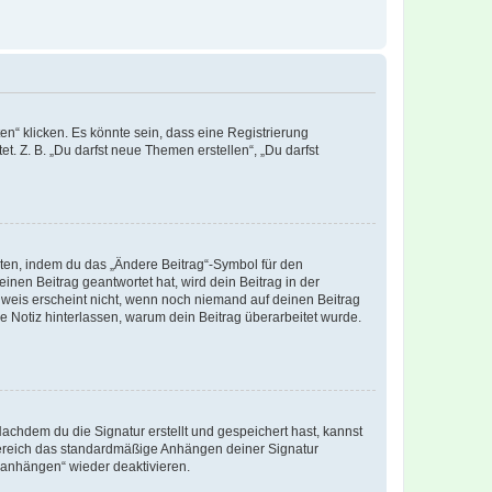
n“ klicken. Es könnte sein, dass eine Registrierung
t. Z. B. „Du darfst neue Themen erstellen“, „Du darfst
iten, indem du das „Ändere Beitrag“-Symbol für den
inen Beitrag geantwortet hat, wird dein Beitrag in der
nweis erscheint nicht, wenn noch niemand auf deinen Beitrag
ne Notiz hinterlassen, warum dein Beitrag überarbeitet wurde.
chdem du die Signatur erstellt und gespeichert hast, kannst
Bereich das standardmäßige Anhängen deiner Signatur
r anhängen“ wieder deaktivieren.