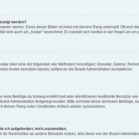
gezeigt werden?
amen stehen. Eines dieser Bilder ist meist mit deinem Rang verknüpft: Oft sind di
ld wird auch als „Avatar“ bezeichnet. Es handelt sich hierbei in der Regel um ein
 Avatar über eine der folgenden vier Methoden hinzufügen: Gravatar, Galerie, Rem
en Avatar benutzen kannst, solltest du die Board-Administration kontaktieren.
viele Beiträge du bislang erstellt hast oder identifizieren bestimmte Benutzer w
 Board-Administration festgelegt wurden. Bitte schreibe keine sinnlosen Beiträge
wird deinen Rang unter Umständen einfach wieder zurücksetzen.
rde ich aufgefordert, mich anzumelden.
ion für Nachrichten an andere Benutzer nutzen, falls diese von der Board-Administ