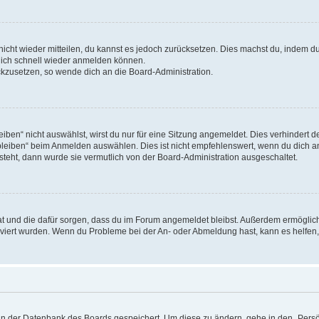
 nicht wieder mitteilen, du kannst es jedoch zurücksetzen. Dies machst du, indem 
 dich schnell wieder anmelden können.
ückzusetzen, so wende dich an die Board-Administration.
en“ nicht auswählst, wirst du nur für eine Sitzung angemeldet. Dies verhindert 
leiben“ beim Anmelden auswählen. Dies ist nicht empfehlenswert, wenn du dich an
 steht, dann wurde sie vermutlich von der Board-Administration ausgeschaltet.
 hat und die dafür sorgen, dass du im Forum angemeldet bleibst. Außerdem ermögli
tiviert wurden. Wenn du Probleme bei der An- oder Abmeldung hast, kann es helfen
n in der Datenbank des Boards gespeichert. Um diese zu ändern, gehe in den „Persö