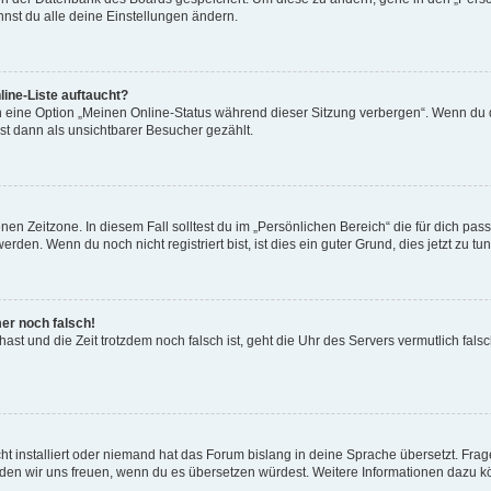
nst du alle deine Einstellungen ändern.
ine-Liste auftaucht?
n eine Option „Meinen Online-Status während dieser Sitzung verbergen“. Wenn du d
st dann als unsichtbarer Besucher gezählt.
en Zeitzone. In diesem Fall solltest du im „Persönlichen Bereich“ die für dich passe
den. Wenn du noch nicht registriert bist, ist dies ein guter Grund, dies jetzt zu tun
mer noch falsch!
t hast und die Zeit trotzdem noch falsch ist, geht die Uhr des Servers vermutlich fal
t installiert oder niemand hat das Forum bislang in deine Sprache übersetzt. Frag
, würden wir uns freuen, wenn du es übersetzen würdest. Weitere Informationen dazu