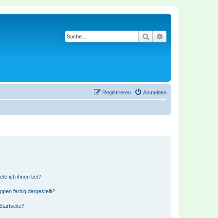
Suche
Erweiterte Suche
Registrieren
Anmelden
ete ich ihnen bei?
en farbig dargestellt?
tartseite?