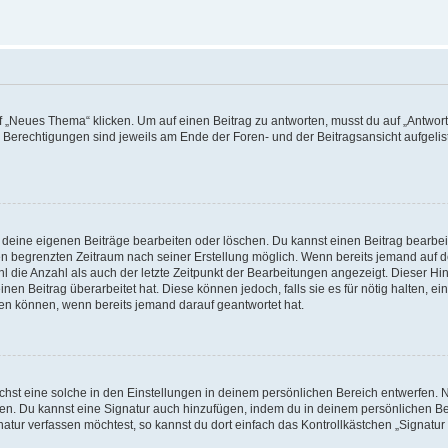
„Neues Thema“ klicken. Um auf einen Beitrag zu antworten, musst du auf „Antworte
e Berechtigungen sind jeweils am Ende der Foren- und der Beitragsansicht aufgeliste
r deine eigenen Beiträge bearbeiten oder löschen. Du kannst einen Beitrag bearbe
inen begrenzten Zeitraum nach seiner Erstellung möglich. Wenn bereits jemand auf de
 die Anzahl als auch der letzte Zeitpunkt der Bearbeitungen angezeigt. Dieser Hi
en Beitrag überarbeitet hat. Diese können jedoch, falls sie es für nötig halten, ei
hen können, wenn bereits jemand darauf geantwortet hat.
st eine solche in den Einstellungen in deinem persönlichen Bereich entwerfen. Na
eren. Du kannst eine Signatur auch hinzufügen, indem du in deinem persönlichen 
atur verfassen möchtest, so kannst du dort einfach das Kontrollkästchen „Signatu