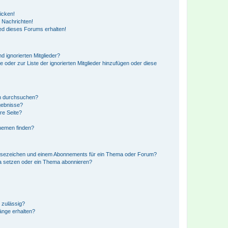
icken!
 Nachrichten!
ed dieses Forums erhalten!
d ignorierten Mitglieder?
e oder zur Liste der ignorierten Mitglieder hinzufügen oder diese
en durchsuchen?
gebnisse?
re Seite?
hemen finden?
esezeichen und einem Abonnements für ein Thema oder Forum?
a setzen oder ein Thema abonnieren?
 zulässig?
hänge erhalten?