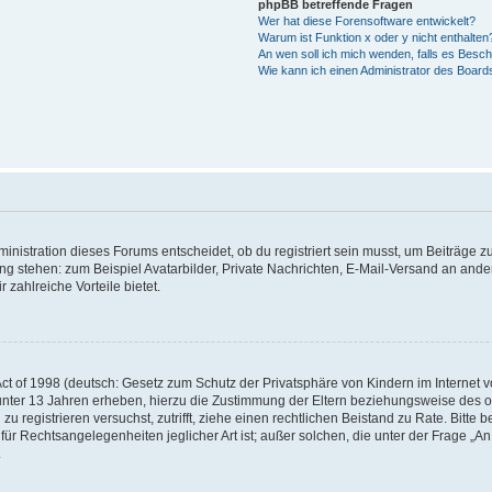
phpBB betreffende Fragen
Wer hat diese Forensoftware entwickelt?
Warum ist Funktion x oder y nicht enthalten
An wen soll ich mich wenden, falls es Besc
Wie kann ich einen Administrator des Board
istration dieses Forums entscheidet, ob du registriert sein musst, um Beiträge zu s
ung stehen: zum Beispiel Avatarbilder, Private Nachrichten, E-Mail-Versand an ander
 zahlreiche Vorteile bietet.
t of 1998 (deutsch: Gesetz zum Schutz der Privatsphäre von Kindern im Internet vo
unter 13 Jahren erheben, hierzu die Zustimmung der Eltern beziehungsweise des o
h zu registrieren versuchst, zutrifft, ziehe einen rechtlichen Beistand zu Rate. Bit
für Rechtsangelegenheiten jeglicher Art ist; außer solchen, die unter der Frage „
.