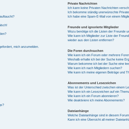
Private Nachrichten
Ich kann keine Privaten Nachrichten versch
Ich bekomme ständig unerwünschte Private
auftaucht?
Ich habe eine Spam-E-Mail von einem Mitgli
alsch!
Freunde und ignorierte Mitglieder
Wozu benötige ich die Listen der Freunde un
rden?
Wie kann ich Mitglieder zur Liste der Freund
wieder aus den Listen entfernen?
fgefordert, mich anzumelden.
Die Foren durchsuchen
Wie kann ich ein Forum oder mehrere For
Weshalb erhalte ich bei der Suche keine Er
Warum bekomme ich bei der Suche eine lee
Wie kann ich nach Mitgliedern suchen?
Wie kann ich meine eigenen Beiträge und T
Abonnements und Lesezeichen
Was ist der Unterschied zwischen einem L
Wie kann ich ein Lesezeichen auf ein Them
Wie kann ich ein Forum abonnieren?
Wie deaktiviere ich meine Abonnements?
gs?
Dateianhänge
Welche Dateianhänge sind in diesem Forum
Kann ich eine Übersicht all meiner Dateian