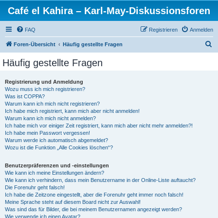
Café el Kahira – Karl-May-Diskussionsforen
FAQ
Registrieren
Anmelden
S
Foren-Übersicht
Häufig gestellte Fragen
u
Häufig gestellte Fragen
c
h
Registrierung und Anmeldung
Wozu muss ich mich registrieren?
e
Was ist COPPA?
Warum kann ich mich nicht registrieren?
Ich habe mich registriert, kann mich aber nicht anmelden!
Warum kann ich mich nicht anmelden?
Ich habe mich vor einiger Zeit registriert, kann mich aber nicht mehr anmelden?!
Ich habe mein Passwort vergessen!
Warum werde ich automatisch abgemeldet?
Wozu ist die Funktion „Alle Cookies löschen“?
Benutzerpräferenzen und -einstellungen
Wie kann ich meine Einstellungen ändern?
Wie kann ich verhindern, dass mein Benutzername in der Online-Liste auftaucht?
Die Forenuhr geht falsch!
Ich habe die Zeitzone eingestellt, aber die Forenuhr geht immer noch falsch!
Meine Sprache steht auf diesem Board nicht zur Auswahl!
Was sind das für Bilder, die bei meinem Benutzernamen angezeigt werden?
Wie verwende ich einen Avatar?