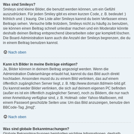
Was sind Smileys?
Smileys sind kleine Bilder, die benutzt werden können, um ein Gefühl
auszudrücken. Für jeden Smiley gibt es einen kurzen Code, z. B. bedeutet :)
fröhlich und :( traurig. Die Liste aller Smileys kannst du beim Verfassen eines
Beitrags sehen. Versuche bitte trotzdem, Smileys nicht zu häufig zu benutzen,
sie können einen Beitrag schnell unlesbar machen und ein Moderator könnte
deshalb deinen Beitrag entsprechend überarbeiten oder gar komplett löschen.
Die Board-Administration kann auch die Anzahl der Smileys begrenzen, die du
in einem Beitrag benutzen kannst.
Nach oben
Kann ich Bilder in meine Beiträge einfügen?
Ja, Bilder können in deinem Beitrag angezeigt werden. Wenn die
Administration Dateianhänge erlaubt hat, kannst du das Bild auch direkt
hochladen. Ansonsten musst du zu einem Bild verlinken, das auf einem
öffentlich zugänglichen Server liegt, z. B. http://www.domain.tld/mein-bild.gif.
Du kannst weder Bilder verlinken, die sich auf deinem eigenen PC befinden
(außer es ist ein öffentlich zugänglicher Server), noch zu Bildern, die nur nach
einer Anmeldung verfügbar sind, z. B. Hotmail- oder Yahoo-Mailboxen, mit
einem Passwort geschützte Seiten usw. Um das Bild anzuzeigen, benutze den
BBCode-Tag „[img]“.
Nach oben
Was sind globale Bekanntmachungen?
Globale Bekanntmachungen beinhalten wichtige Informationen, deshalb