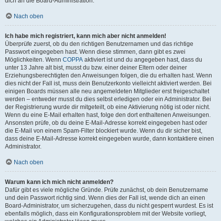
dich an die Board-Administration.
Nach oben
Ich habe mich registriert, kann mich aber nicht anmelden!
Überprüfe zuerst, ob du den richtigen Benutzernamen und das richtige
Passwort eingegeben hast. Wenn diese stimmen, dann gibt es zwei
Möglichkeiten. Wenn
COPPA
aktiviert ist und du angegeben hast, dass du
unter 13 Jahre alt bist, musst du bzw. einer deiner Eltern oder deiner
Erziehungsberechtigten den Anweisungen folgen, die du erhalten hast. Wenn
dies nicht der Fall ist, muss dein Benutzerkonto vielleicht aktiviert werden. Bei
einigen Boards müssen alle neu angemeldeten Mitglieder erst freigeschaltet
werden – entweder musst du dies selbst erledigen oder ein Administrator. Bei
der Registrierung wurde dir mitgeteilt, ob eine Aktivierung nötig ist oder nicht.
Wenn du eine E-Mail erhalten hast, folge den dort enthaltenen Anweisungen.
Ansonsten prüfe, ob du deine E-Mail-Adresse korrekt eingegeben hast oder
die E-Mail von einem Spam-Filter blockiert wurde. Wenn du dir sicher bist,
dass deine E-Mail-Adresse korrekt eingegeben wurde, dann kontaktiere einen
Administrator.
Nach oben
Warum kann ich mich nicht anmelden?
Dafür gibt es viele mögliche Gründe. Prüfe zunächst, ob dein Benutzername
und dein Passwort richtig sind. Wenn dies der Fall ist, wende dich an einen
Board-Administrator, um sicherzugehen, dass du nicht gesperrt wurdest. Es ist
ebenfalls möglich, dass ein Konfigurationsproblem mit der Website vorliegt,