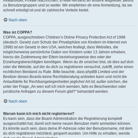
Avatarbilder, Private Nachrichten, E-Mail-Versand an andere Mitglieder, Beitritt
zu Benutzergruppen und so weiter. Wir empfehlen dir eine Anmeldung, da sie
schnell erledigt ist und dir zahlreiche Vorteile bietet.
Nach oben
Was ist COPPA?
COPPA, ausgeschrieben Children’s Online Privacy Protection Act of 1998
(deutsch: Gesetz zum Schutz der Privatsphäre von Kindern im Internet von
1998) ist ein Gesetz in den USA, welches festlegt, dass Websites, die
möglicherweise persönliche Daten von Kindern unter 13 Jahren erheben,
hierzu die Zustimmung der Eltern beziehungsweise des oder der
Erziehungsberechtigten benötigen. Wenn du dir unsicher bist, ob dies auf dich
oder die Website, auf der du dich zu registrieren versuchst, zutrifft, ziehe einen
rechtlichen Beistand zu Rate. Bitte beachte, dass phpBB Limited und der
Besitzer dieses Boards keine Rechtsberatung anbieten kann und nicht die
Anlaufstelle für Rechtsangelegenheiten jeglicher Art ist; außer solchen, die
unter der Frage „An wen soll ich mich wenden, falls es Beschwerden oder
juristische Anfragen zu diesem Forum gibt?“ behandelt werden.
Nach oben
Warum kann ich mich nicht registrieren?
Es kann sein, dass die Board-Administration die Registrierung komplett
ausgeschaltet hat, damit sich keine neuen Benutzer mehr anmelden können.
Es könnte auch sein, dass deine IP-Adresse oder der Benutzername, mit dem
du dich registrieren möchtest, gesperrt wurden. Um Hilfe zu erhalten, wende