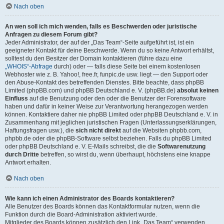
Nach oben
An wen soll ich mich wenden, falls es Beschwerden oder juristische
Anfragen zu diesem Forum gibt?
Jeder Administrator, der auf der „Das Team“-Seite aufgeführt ist, ist ein
geeigneter Kontakt für deine Beschwerde. Wenn du so keine Antwort erhältst,
solltest du den Besitzer der Domain kontaktieren (führe dazu eine
„WHOIS“-Abfrage
durch) oder — falls diese Seite bei einem kostenlosen
Webhoster wie z. B. Yahoo!, free.fr, funpic.de usw. liegt — den Support oder
den Abuse-Kontakt des betreffenden Dienstes. Bitte beachte, dass phpBB
Limited (phpBB.com) und phpBB Deutschland e. V. (phpBB.de)
absolut keinen
Einfluss
auf die Benutzung oder den oder die Benutzer der Forensoftware
haben und dafür in keiner Weise zur Verantwortung herangezogen werden
können. Kontaktiere daher nie phpBB Limited oder phpBB Deutschland e. V. in
Zusammenhang mit jeglichen juristischen Fragen (Unterlassungserklärungen,
Haftungsfragen usw.), die
sich nicht direkt
auf die Websiten phpbb.com,
phpbb.de oder die phpBB-Software selbst beziehen. Falls du phpBB Limited
oder phpBB Deutschland e. V. E-Mails schreibst, die die
Softwarenutzung
durch Dritte
betreffen, so wirst du, wenn überhaupt, höchstens eine knappe
Antwort erhalten.
Nach oben
Wie kann ich einen Administrator des Boards kontaktieren?
Alle Benutzer des Boards können das Kontaktformular nutzen, wenn die
Funktion durch die Board-Administration aktiviert wurde.
Mitglieder des Boards können zusätzlich den Link „Das Team“ verwenden.