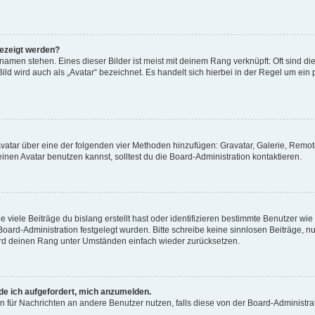
gezeigt werden?
amen stehen. Eines dieser Bilder ist meist mit deinem Rang verknüpft: Oft sind di
ld wird auch als „Avatar“ bezeichnet. Es handelt sich hierbei in der Regel um ein
 Avatar über eine der folgenden vier Methoden hinzufügen: Gravatar, Galerie, Rem
en Avatar benutzen kannst, solltest du die Board-Administration kontaktieren.
viele Beiträge du bislang erstellt hast oder identifizieren bestimmte Benutzer w
 Board-Administration festgelegt wurden. Bitte schreibe keine sinnlosen Beiträge
wird deinen Rang unter Umständen einfach wieder zurücksetzen.
rde ich aufgefordert, mich anzumelden.
ion für Nachrichten an andere Benutzer nutzen, falls diese von der Board-Administ