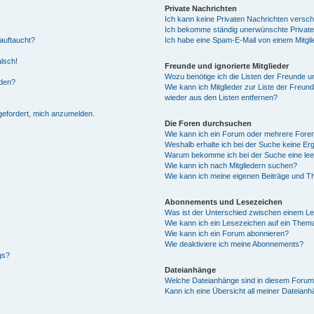
Private Nachrichten
Ich kann keine Privaten Nachrichten versch
Ich bekomme ständig unerwünschte Private
auftaucht?
Ich habe eine Spam-E-Mail von einem Mitgli
alsch!
Freunde und ignorierte Mitglieder
Wozu benötige ich die Listen der Freunde un
rden?
Wie kann ich Mitglieder zur Liste der Freund
wieder aus den Listen entfernen?
fgefordert, mich anzumelden.
Die Foren durchsuchen
Wie kann ich ein Forum oder mehrere For
Weshalb erhalte ich bei der Suche keine Er
Warum bekomme ich bei der Suche eine lee
Wie kann ich nach Mitgliedern suchen?
Wie kann ich meine eigenen Beiträge und T
Abonnements und Lesezeichen
Was ist der Unterschied zwischen einem L
Wie kann ich ein Lesezeichen auf ein Them
Wie kann ich ein Forum abonnieren?
Wie deaktiviere ich meine Abonnements?
gs?
Dateianhänge
Welche Dateianhänge sind in diesem Forum
Kann ich eine Übersicht all meiner Dateian