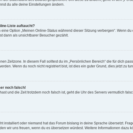
nst du alle deine Einstellungen ändern.
ine-Liste auftaucht?
n eine Option „Meinen Online-Status während dieser Sitzung verbergen“. Wenn du d
st dann als unsichtbarer Besucher gezählt.
en Zeitzone. In diesem Fall solltest du im „Persönlichen Bereich“ die für dich passe
den. Wenn du noch nicht registriert bist, ist dies ein guter Grund, dies jetzt zu tun
mer noch falsch!
t hast und die Zeit trotzdem noch falsch ist, geht die Uhr des Servers vermutlich fal
t installiert oder niemand hat das Forum bislang in deine Sprache übersetzt. Frag
, würden wir uns freuen, wenn du es übersetzen würdest. Weitere Informationen dazu