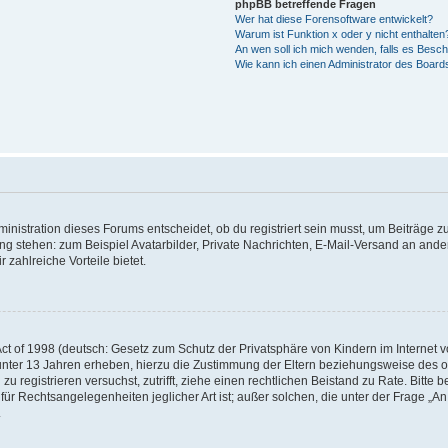
phpBB betreffende Fragen
Wer hat diese Forensoftware entwickelt?
Warum ist Funktion x oder y nicht enthalten
An wen soll ich mich wenden, falls es Besc
Wie kann ich einen Administrator des Board
istration dieses Forums entscheidet, ob du registriert sein musst, um Beiträge zu s
ung stehen: zum Beispiel Avatarbilder, Private Nachrichten, E-Mail-Versand an ander
 zahlreiche Vorteile bietet.
t of 1998 (deutsch: Gesetz zum Schutz der Privatsphäre von Kindern im Internet vo
unter 13 Jahren erheben, hierzu die Zustimmung der Eltern beziehungsweise des o
h zu registrieren versuchst, zutrifft, ziehe einen rechtlichen Beistand zu Rate. Bit
für Rechtsangelegenheiten jeglicher Art ist; außer solchen, die unter der Frage „
.