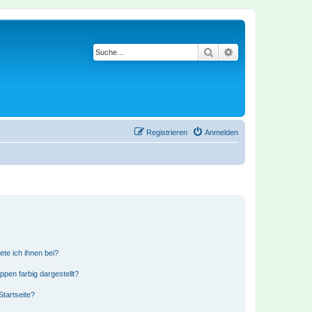
Suche
Erweiterte Suche
Registrieren
Anmelden
ete ich ihnen bei?
en farbig dargestellt?
tartseite?