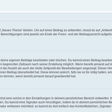
„Neues Thema“ klicken. Um auf einen Beitrag zu antworten, musst du auf „Antworte
e Berechtigungen sind jeweils am Ende der Foren- und der Beitragsansicht aufgeliste
r deine eigenen Beiträge bearbeiten oder löschen. Du kannst einen Beitrag bearbe
inen begrenzten Zeitraum nach seiner Erstellung möglich. Wenn bereits jemand auf de
 die Anzahl als auch der letzte Zeitpunkt der Bearbeitungen angezeigt. Dieser Hi
en Beitrag überarbeitet hat. Diese können jedoch, falls sie es für nötig halten, ei
hen können, wenn bereits jemand darauf geantwortet hat.
st eine solche in den Einstellungen in deinem persönlichen Bereich entwerfen. Na
eren. Du kannst eine Signatur auch hinzufügen, indem du in deinem persönlichen 
atur verfassen möchtest, so kannst du dort einfach das Kontrollkästchen „Signatu