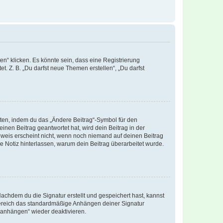
n“ klicken. Es könnte sein, dass eine Registrierung
t. Z. B. „Du darfst neue Themen erstellen“, „Du darfst
iten, indem du das „Ändere Beitrag“-Symbol für den
inen Beitrag geantwortet hat, wird dein Beitrag in der
nweis erscheint nicht, wenn noch niemand auf deinen Beitrag
ne Notiz hinterlassen, warum dein Beitrag überarbeitet wurde.
chdem du die Signatur erstellt und gespeichert hast, kannst
Bereich das standardmäßige Anhängen deiner Signatur
r anhängen“ wieder deaktivieren.