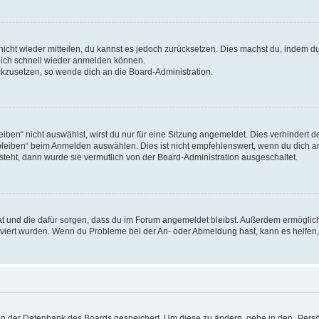
 nicht wieder mitteilen, du kannst es jedoch zurücksetzen. Dies machst du, indem 
 dich schnell wieder anmelden können.
ückzusetzen, so wende dich an die Board-Administration.
en“ nicht auswählst, wirst du nur für eine Sitzung angemeldet. Dies verhindert 
leiben“ beim Anmelden auswählen. Dies ist nicht empfehlenswert, wenn du dich an
 steht, dann wurde sie vermutlich von der Board-Administration ausgeschaltet.
 hat und die dafür sorgen, dass du im Forum angemeldet bleibst. Außerdem ermögli
tiviert wurden. Wenn du Probleme bei der An- oder Abmeldung hast, kann es helfen
n in der Datenbank des Boards gespeichert. Um diese zu ändern, gehe in den „Persö