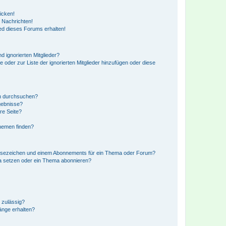
icken!
 Nachrichten!
ed dieses Forums erhalten!
d ignorierten Mitglieder?
e oder zur Liste der ignorierten Mitglieder hinzufügen oder diese
en durchsuchen?
gebnisse?
re Seite?
hemen finden?
esezeichen und einem Abonnements für ein Thema oder Forum?
a setzen oder ein Thema abonnieren?
 zulässig?
hänge erhalten?