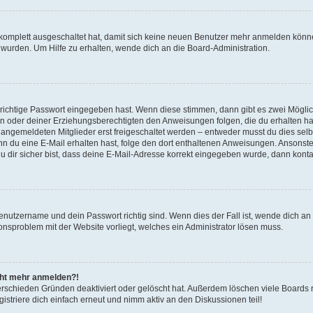
g komplett ausgeschaltet hat, damit sich keine neuen Benutzer mehr anmelden könn
 wurden. Um Hilfe zu erhalten, wende dich an die Board-Administration.
 richtige Passwort eingegeben hast. Wenn diese stimmen, dann gibt es zwei Mögl
tern oder deiner Erziehungsberechtigten den Anweisungen folgen, die du erhalten ha
u angemeldeten Mitglieder erst freigeschaltet werden – entweder musst du dies selbs
. Wenn du eine E-Mail erhalten hast, folge den dort enthaltenen Anweisungen. Ansons
 dir sicher bist, dass deine E-Mail-Adresse korrekt eingegeben wurde, dann kontak
Benutzername und dein Passwort richtig sind. Wenn dies der Fall ist, wende dich a
ionsproblem mit der Website vorliegt, welches ein Administrator lösen muss.
icht mehr anmelden?!
erschieden Gründen deaktiviert oder gelöscht hat. Außerdem löschen viele Boards r
triere dich einfach erneut und nimm aktiv an den Diskussionen teil!